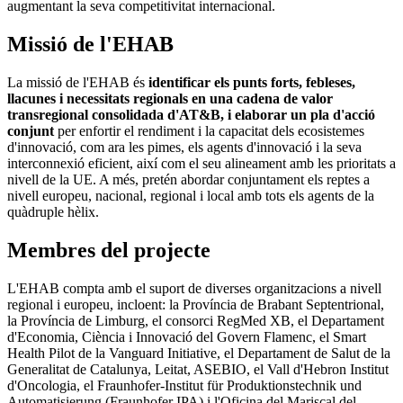
augmentant la seva competitivitat internacional.
Missió de l'EHAB
La missió de l'EHAB és
identificar els punts forts, febleses,
llacunes i necessitats regionals en una cadena de valor
transregional consolidada d'AT&B, i elaborar un pla d'acció
conjunt
per enfortir el rendiment i la capacitat dels ecosistemes
d'innovació, com ara les pimes, els agents d'innovació i la seva
interconnexió eficient, així com el seu alineament amb les prioritats a
nivell de la UE. A més, pretén abordar conjuntament els reptes a
nivell europeu, nacional, regional i local amb tots els agents de la
quàdruple hèlix.
Membres del projecte
L'EHAB compta amb el suport de diverses organitzacions a nivell
regional i europeu, incloent: la Província de Brabant Septentrional,
la Província de Limburg, el consorci RegMed XB, el Departament
d'Economia, Ciència i Innovació del Govern Flamenc, el Smart
Health Pilot de la Vanguard Initiative, el Departament de Salut de la
Generalitat de Catalunya, Leitat, ASEBIO, el Vall d'Hebron Institut
d'Oncologia, el Fraunhofer-Institut für Produktionstechnik und
Automatisierung (Fraunhofer IPA) i l'Oficina del Mariscal del