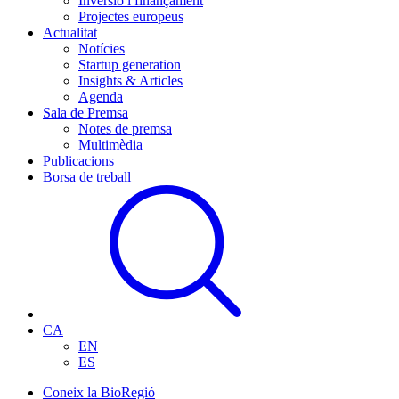
Inversió i finançament
Projectes europeus
Actualitat
Notícies
Startup generation
Insights & Articles
Agenda
Sala de Premsa
Notes de premsa
Multimèdia
Publicacions
Borsa de treball
CA
EN
ES
Coneix la BioRegió