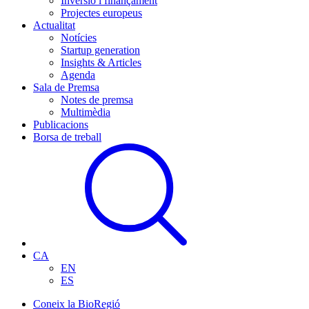
Inversió i finançament
Projectes europeus
Actualitat
Notícies
Startup generation
Insights & Articles
Agenda
Sala de Premsa
Notes de premsa
Multimèdia
Publicacions
Borsa de treball
CA
EN
ES
Coneix la BioRegió