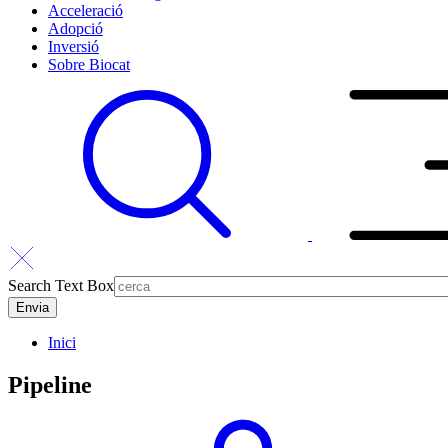
Acceleració
Adopció
Inversió
Sobre Biocat
Search Text Box
Inici
Pipeline