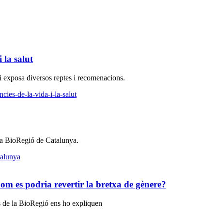
 la salut
t i exposa diversos reptes i recomenacions.
cies-de-la-vida-i-la-salut
 la BioRegió de Catalunya.
talunya
Com es podria revertir la bretxa de gènere?
es de la BioRegió ens ho expliquen