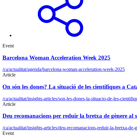
Event
Barcelona Woman Acceleration Week 2025
/ca/actualitat/agenda/barcelona-woman-acceleration-week-2025
Article
On són les dones? La situació de les científiques a Ca
/ca/actualitat/insights-articles/son-les-dones-la-situacio-de-les-cientifi
Article
Deu recomanacions per reduir la bretxa de gènere al sect
/ca/actualitat/insights-articles/deu-recomanacions-reduir-la-bretxa-de-g
Event