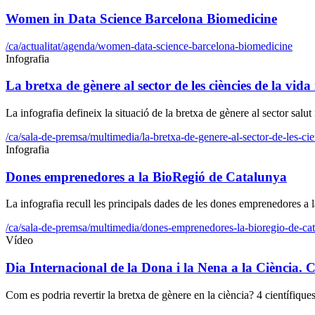
Women in Data Science Barcelona Biomedicine
/ca/actualitat/agenda/women-data-science-barcelona-biomedicine
Infografia
La bretxa de gènere al sector de les ciències de la vida i
La infografia defineix la situació de la bretxa de gènere al sector salu
/ca/sala-de-premsa/multimedia/la-bretxa-de-genere-al-sector-de-les-cien
Infografia
Dones emprenedores a la BioRegió de Catalunya
La infografia recull les principals dades de les dones emprenedores a
/ca/sala-de-premsa/multimedia/dones-emprenedores-la-bioregio-de-ca
Vídeo
Dia Internacional de la Dona i la Nena a la Ciència. 
Com es podria revertir la bretxa de gènere en la ciència? 4 científiqu