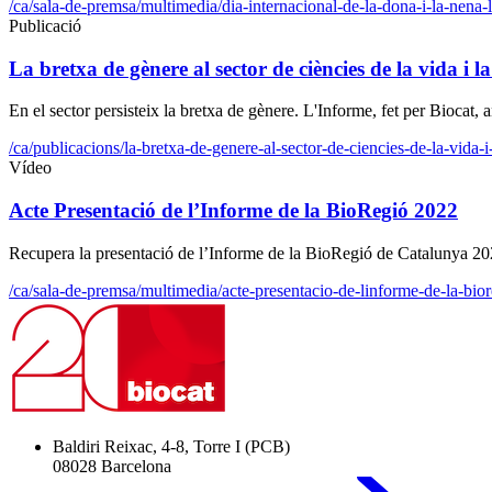
/ca/sala-de-premsa/multimedia/dia-internacional-de-la-dona-i-la-nena-l
Publicació
La bretxa de gènere al sector de ciències de la vida i l
En el sector persisteix la bretxa de gènere. L'Informe, fet per Biocat, 
/ca/publicacions/la-bretxa-de-genere-al-sector-de-ciencies-de-la-vida-i-
Vídeo
Acte Presentació de l’Informe de la BioRegió 2022
Recupera la presentació de l’Informe de la BioRegió de Catalunya 2
/ca/sala-de-premsa/multimedia/acte-presentacio-de-linforme-de-la-bio
Baldiri Reixac, 4-8, Torre I (PCB)
08028 Barcelona