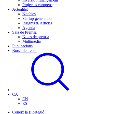
Inversió i finançament
Projectes europeus
Actualitat
Notícies
Startup generation
Insights & Articles
Agenda
Sala de Premsa
Notes de premsa
Multimèdia
Publicacions
Borsa de treball
CA
EN
ES
Coneix la BioRegió