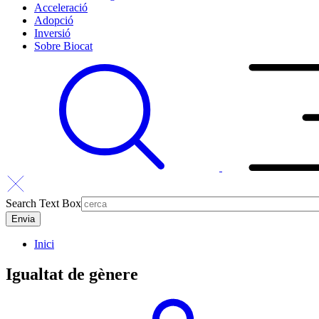
Acceleració
Adopció
Inversió
Sobre Biocat
Search Text Box
Inici
Igualtat de gènere