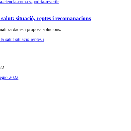
a-ciencia-com-es-podria-revertir
a salut: situació, reptes i recomanacions
analitza dades i proposa solucions.
la-salut-situacio-reptes-i
022
regio-2022