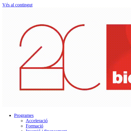
Vés al contingut
Programes
Acceleració
Formació