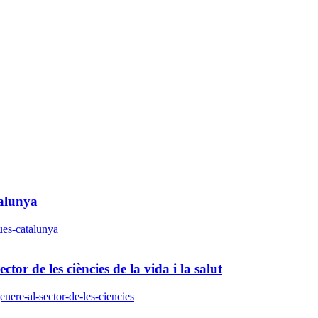
talunya
ques-catalunya
or de les ciències de la vida i la salut
enere-al-sector-de-les-ciencies