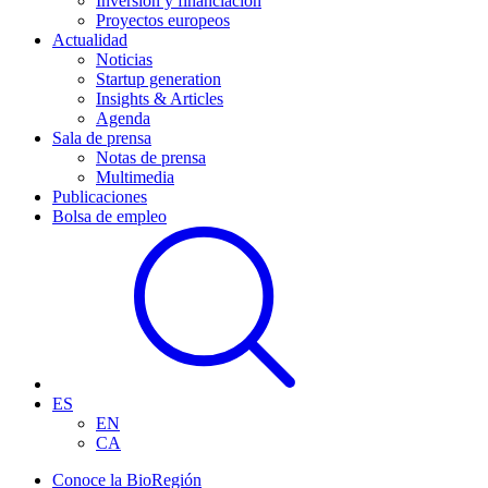
Inversión y financiación
Proyectos europeos
Actualidad
Noticias
Startup generation
Insights & Articles
Agenda
Sala de prensa
Notas de prensa
Multimedia
Publicaciones
Bolsa de empleo
ES
EN
CA
Conoce la BioRegión