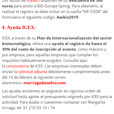
Los socios de
ASEBIO
disponen de un
descuento de 300
euros
para asistir a BIO-Europe Spring. Para obtenerlo, al
realizar el registro se debe incluir en la casilla “VIP CODE” del
formulario el siguiente código:
Asebio2019
4. Ayuda ICEX:
ICEX, a través de su
Plan de Internacionalización del sector
biotecnológico,
ofrece una
ayuda al registro de hasta el
30% del coste de inscripción al evento
, como máximo y
por empresa, para aquellas empresas que cumplan los
requisitos habitualmente exigidos. Consulta aquí
la
convocatoria
de ICEX. Las empresas interesadas deben
enviar la
solicitud adjunta
debidamente cumplimentada antes
del 14 de febrero al siguiente correo
electrónico:
marriaga@asebio.com
Las ayudas existentes se asignarán en riguroso orden de
solicitud hasta agotar el presupuesto asignado por ICEX para la
actividad. Para dudas o cuestiones contactar con Margarita
Arriaga, tel. 91 210 93 10 / 74.