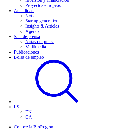
Inversión y financiación
Proyectos europeos
Actualidad
Noticias
Startup generation
Insights & Articles
Agenda
Sala de prensa
Notas de prensa
Multimedia
Publicaciones
Bolsa de empleo
ES
EN
CA
Conoce la BioRegión