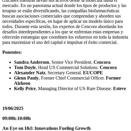
cruciales mientras llevan sus activos desde la molécula hasta el
mercado. En un panorama actual donde los tipos de productos y las
terapias se están diversificando, las compañías biofarmacéuticas
buscan asociaciones comerciales que comprendan y aborden sus
necesidades específicas, en lugar de aplicar un modelo único para
todos. Durante esta sesión, los expertos de Cencora abordarán los
desafíos interdependientes a los que se enfrentan estas empresas y
ofrecerán estrategias que coordinen los esfuerzos en toda la industria
para maximizar el uso del capital e impulsar el éxito comercial.
Ponentes:
Sandra Anderson
, Senior Vice President.
Cencora
Tom Doyle
, Head US Commercial Solutions.
Cencora
Alexander Natz
, Secretary General.
EUCOPE
Glenn Pauly
, Former Chief Commercial Officer.
Former
Alzheon
Kelly Price
, Managing Director of US Rare Disease.
Esteve
19/06/2025
09:00h-10:00h
An Eye on I&I: Innovations Fueling Growth