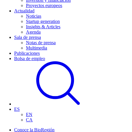
Inversión y financiación
Proyectos europeos
Actualidad
Noticias
Startup generation
Insights & Articles
Agenda
Sala de prensa
Notas de prensa
Multimedia
Publicaciones
Bolsa de empleo
ES
EN
CA
Conoce la BioRegión