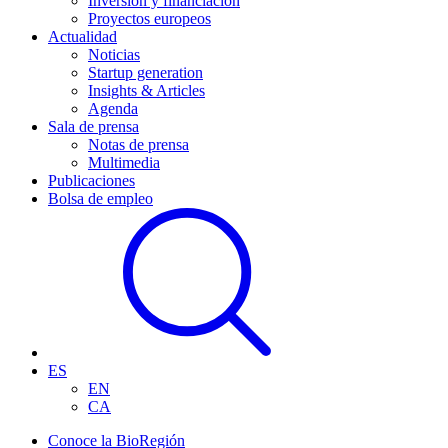
Inversión y financiación
Proyectos europeos
Actualidad
Noticias
Startup generation
Insights & Articles
Agenda
Sala de prensa
Notas de prensa
Multimedia
Publicaciones
Bolsa de empleo
ES
EN
CA
Conoce la BioRegión