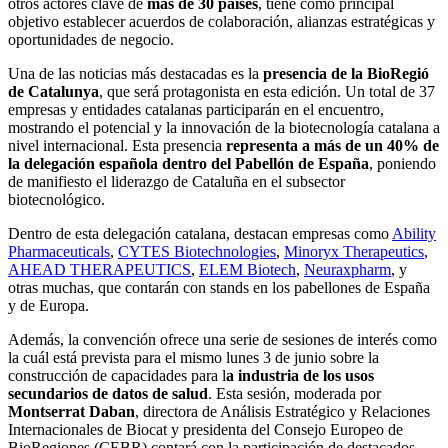
otros actores clave de
más de 30 países
, tiene como principal
objetivo establecer acuerdos de colaboración, alianzas estratégicas y
oportunidades de negocio.
Una de las noticias más destacadas es la
presencia de la BioRegió
de Catalunya
, que será protagonista en esta edición. Un total de 37
empresas y entidades catalanas participarán en el encuentro,
mostrando el potencial y la innovación de la biotecnología catalana a
nivel internacional. Esta presencia
representa a más de un 40% de
la delegación española
dentro del Pabellón de España
, poniendo
de manifiesto el liderazgo de Cataluña en el subsector
biotecnológico.
Dentro de esta delegación catalana, destacan empresas como
Ability
Pharmaceuticals
,
CYTES Biotechnologies
,
Minoryx Therapeutics
,
AHEAD THERAPEUTICS
,
ELEM Biotech
,
Neuraxpharm
, y
otras muchas, que contarán con stands en los pabellones de España
y de Europa.
Además, la convención ofrece una serie de sesiones de interés como
la cuál está prevista para el mismo lunes 3 de junio sobre la
construcción de capacidades para l
a industria de los usos
secundarios de datos de salud
. Esta sesión, moderada por
Montserrat Daban
, directora de Análisis Estratégico y Relaciones
Internacionales de Biocat y presidenta del Consejo Europeo de
BioRegiones (CEBR) contará con la participación de destacados