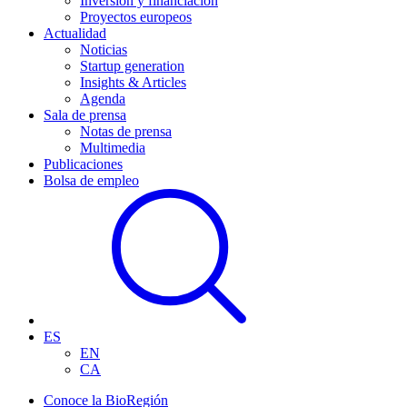
Inversión y financiación
Proyectos europeos
Actualidad
Noticias
Startup generation
Insights & Articles
Agenda
Sala de prensa
Notas de prensa
Multimedia
Publicaciones
Bolsa de empleo
ES
EN
CA
Conoce la BioRegión