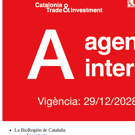
La BioRegión de Cataluña