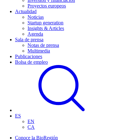
Inversión y financiación
Proyectos europeos
Actualidad
Noticias
Startup generation
Insights & Articles
Agenda
Sala de prensa
Notas de prensa
Multimedia
Publicaciones
Bolsa de empleo
ES
EN
CA
Conoce la BioRegión