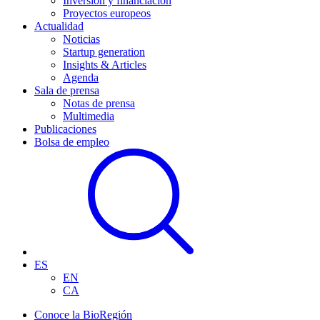
Inversión y financiación
Proyectos europeos
Actualidad
Noticias
Startup generation
Insights & Articles
Agenda
Sala de prensa
Notas de prensa
Multimedia
Publicaciones
Bolsa de empleo
ES
EN
CA
Conoce la BioRegión