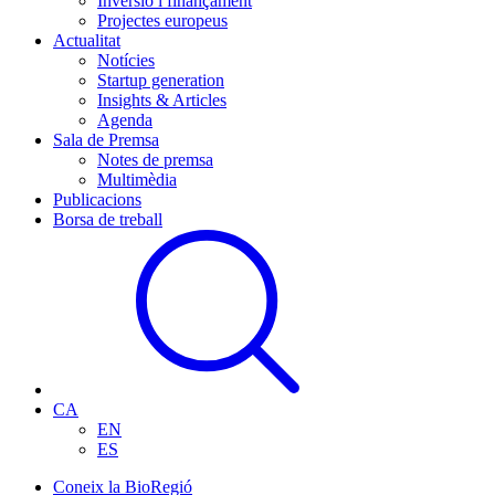
Inversió i finançament
Projectes europeus
Actualitat
Notícies
Startup generation
Insights & Articles
Agenda
Sala de Premsa
Notes de premsa
Multimèdia
Publicacions
Borsa de treball
CA
EN
ES
Coneix la BioRegió