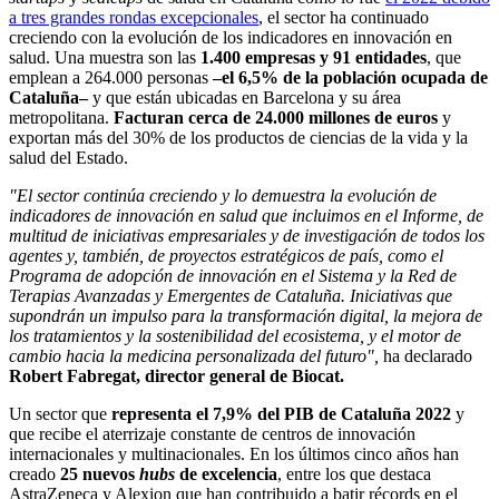
a tres grandes rondas excepcionales
, el sector ha continuado
creciendo con la evolución de los indicadores en innovación en
salud. Una muestra son las
1.400 empresas y 91 entidades
, que
emplean a 264.000 personas
–el 6,5% de la población ocupada de
Cataluña–
y que están ubicadas en Barcelona y su área
metropolitana.
Facturan cerca de 24.000 millones de euros
y
exportan más del 30% de los productos de ciencias de la vida y la
salud del Estado.
"El sector continúa creciendo y lo demuestra la evolución de
indicadores de innovación en salud que incluimos en el Informe, de
multitud de iniciativas empresariales y de investigación de todos los
agentes y, también, de proyectos estratégicos de país, como el
Programa de adopción de innovación en el Sistema y la Red de
Terapias Avanzadas y Emergentes de Cataluña. Iniciativas que
supondrán un impulso para la transformación digital, la mejora de
los tratamientos y la sostenibilidad del ecosistema, y el motor de
cambio hacia la medicina personalizada del futuro",
ha declarado
Robert Fabregat, director general de Biocat.
Un sector que
representa el 7,9% del PIB de Cataluña 2022
y
que recibe el aterrizaje constante de centros de innovación
internacionales y multinacionales. En los últimos cinco años han
creado
25 nuevos
hubs
de excelencia
, entre los que destaca
AstraZeneca y Alexion que han contribuido a batir récords en el