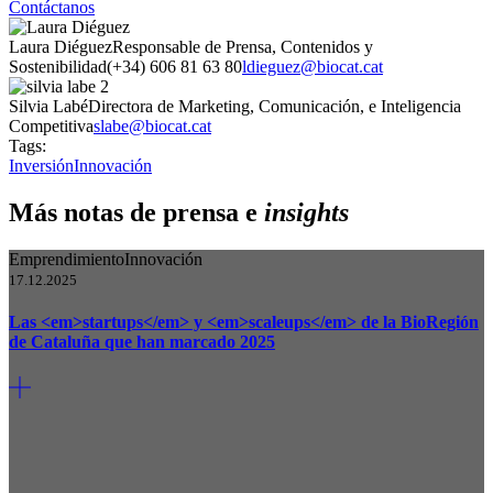
Contáctanos
Laura Diéguez
Responsable de Prensa, Contenidos y
Sostenibilidad
(+34) 606 81 63 80
ldieguez@biocat.cat
Silvia Labé
Directora de Marketing, Comunicación, e Inteligencia
Competitiva
slabe@biocat.cat
Tags:
Inversión
Innovación
Más notas de prensa e
insights
Emprendimiento
Innovación
17.12.2025
Las <em>startups</em> y <em>scaleups</em> de la BioRegión
de Cataluña que han marcado 2025