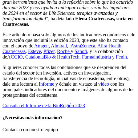
gran herramienta que invita a la reflexión sobre lo que ha ocurrido
durante 2023 y nos ayuda a anticipar cuáles serán los impulsores
de 2024 en el sector de Life Sciences: terapias avanzadas y
transformación digital"
, ha detallado
Elena Cuatrecasas, socia en
Cuatrecasas.
Este artículo repasa solo algunos de los indicadores económicos e de
innovación que incluirá la edición 2023, que este año ha contado
con el apoyo de
Amgen
,
Almirall
,
AstraZeneca
,
Alira Health
,
Cuatrecasas
,
Esteve
,
Pfizer
,
Roche
y
Sanofi
, y la colaboración
de
ACCIÓ
,
CataloniaBio & HealthTech
,
Farmaindustria
y
Fenin
.
Si quieres conocer todas las conclusiones que se desprenden del
estado del sector (en inversión, activos en investigación,
transferencia de tecnología, iniciativas de ecosistema, entre otros),
dale una lectura al
Informe
y échale un vistazo al
vídeo
con los
principales indicadores del documento e imágenes de algunos de los
protagonistas del ecosistema.
Consulta el Informe de la BioRegión 2023
¿Necesitas más información?
Contacta con nuestro equipo