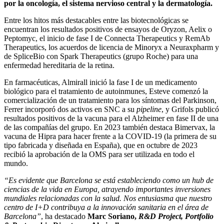
por la oncología, el sistema nervioso central y la dermatología.
Entre los hitos más destacables entre las biotecnológicas se
encuentran los resultados positivos de ensayos de Oryzon, Aelix o
Peptomyc, el inicio de fase I de Connecta Therapeutics y RemAb
Therapeutics, los acuerdos de licencia de Minoryx a Neuraxpharm y
de SpliceBio con Spark Therapeutics (grupo Roche) para una
enfermedad hereditaria de la retina.
En farmacéuticas, Almirall inició la fase I de un medicamento
biológico para el tratamiento de autoinmunes, Esteve comenzó la
comercialización de un tratamiento para los síntomas del Parkinson,
Ferrer incorporó dos activos en SNC a su
pipeline
, y Grifols publicó
resultados positivos de la vacuna para el Alzheimer en fase II de una
de las compañías del grupo. En 2023 también destaca Bimervax, la
vacuna de Hipra para hacer frente a la COVID-19 (la primera de su
tipo fabricada y diseñada en España), que en octubre de 2023
recibió la aprobación de la OMS para ser utilizada en todo el
mundo.
“Es evidente que Barcelona se está estableciendo como un hub de
ciencias de la vida en Europa, atrayendo importantes inversiones
mundiales relacionadas con la salud. Nos entusiasma que nuestro
centro de I+D contribuya a la innovación sanitaria en el área de
Barcelona”
, ha destacado
Marc Soriano,
R&D Project, Portfolio