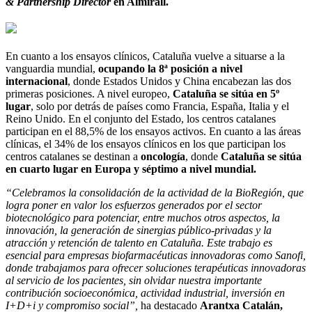
& Partnership Director
en Almirall.
En cuanto a los ensayos clínicos, Cataluña vuelve a situarse a la
vanguardia mundial,
ocupando la 8ª posición a nivel
internacional
, donde Estados Unidos y China encabezan las dos
primeras posiciones. A nivel europeo,
Cataluña se sitúa en 5º
lugar
, solo por detrás de países como Francia, España, Italia y el
Reino Unido. En el conjunto del Estado, los centros catalanes
participan en el 88,5% de los ensayos activos. En cuanto a las áreas
clínicas, el 34% de los ensayos clínicos en los que participan los
centros catalanes se destinan a
oncología
, donde
Cataluña se sitúa
en cuarto lugar en Europa y séptimo a nivel mundial.
“Celebramos la consolidación de la actividad de la BioRegión, que
logra poner en valor los esfuerzos generados por el sector
biotecnológico para potenciar, entre muchos otros aspectos, la
innovación, la generación de sinergias público-privadas y la
atracción y retención de talento en Cataluña. Este trabajo es
esencial para empresas biofarmacéuticas innovadoras como Sanofi,
donde trabajamos para ofrecer soluciones terapéuticas innovadoras
al servicio de los pacientes, sin olvidar nuestra importante
contribución socioeconómica, actividad industrial, inversión en
I+D+i y compromiso social”,
ha destacado
Arantxa Catalán,