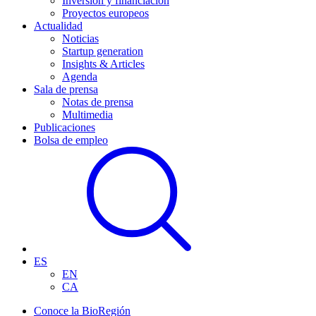
Inversión y financiación
Proyectos europeos
Actualidad
Noticias
Startup generation
Insights & Articles
Agenda
Sala de prensa
Notas de prensa
Multimedia
Publicaciones
Bolsa de empleo
ES
EN
CA
Conoce la BioRegión