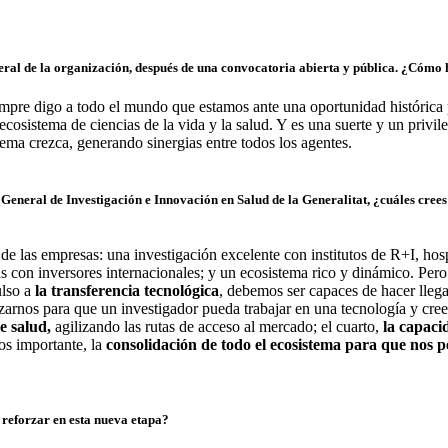
eral de la organización, después de una convocatoria abierta y pública. ¿Cómo 
empre digo a todo el mundo que estamos ante una oportunidad histórica 
sistema de ciencias de la vida y la salud. Y es una suerte y un privil
ema crezca, generando sinergias entre todos los agentes.
 General de Investigación e Innovación en Salud de la Generalitat, ¿cuáles crees q
de las empresas: una investigación excelente con institutos de R+I, hosp
con inversores internacionales; y un ecosistema rico y dinámico. Pero
ulso a
la transferencia tecnológica
, debemos ser capaces de hacer llega
zarnos para que un investigador pueda trabajar en una tecnología y cree
e salud,
agilizando las rutas de acceso al mercado; el cuarto,
la capaci
os importante, la
consolidación de todo el ecosistema para que nos p
o reforzar en esta nueva etapa?