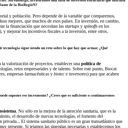
ctor. Sin embargo, arrastramos una falta de inversión estructural que dificulta
elante de la BioRegióN?
itorial y población. Pero depende de la variable que comparemos,
cluso mejores, que muchos de esos países. En inversión, en cambio,
ar la financiación que necesitan las
startups
y
spinoffs
en los
 y mejorar los incentivos fiscales a la inversión, entre otros.
de tecnología sigue siendo un reto sobre lo que hay que actuar. ¿Qué
 la valorización de proyectos, establecer una
política de
logías, retos empresariales y de talento. Sobre este punto, Biocat
ores, empresas farmacéuticas y
biotec
e inversores) para que acaben
puede suponer ese incremento? ¿Crees que es suficiente o continuaremos
cosistema
. No sólo en la mejora de la atención sanitaria, que es la
lento, el desarrollo de nuevas tecnologías, el fomento del
 privada... El sistema sanitario público es un gran transatlántico que
uy presente. Si tejamos las sinergias necesarias y establecemos los