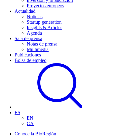
Inversión y financiación
Proyectos europeos
Actualidad
Noticias
Startup generation
Insights & Articles
Agenda
Sala de prensa
Notas de prensa
Multimedia
Publicaciones
Bolsa de empleo
ES
EN
CA
Conoce la BioRegión