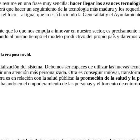
se resume en una frase muy sencilla:
hacer llegar los avances tecnológ
habrá que hacer un seguimiento de la tecnología más madura y los requeri
o el foco – al igual que lo está haciendo la Generalitat y el Ayuntami
e que lo que nos empuja a innovar en nuestro sector, es precisamente me
do al mismo tiempo el modelo productivo del propio país y daremos va
la era post-covid.
italización del sistema. Debemos ser capaces de utilizar las nuevas tecnol
ir una atención más personalizada. Otra es conseguir innovar, transform
ra es en relación con la salud pública: la
promoción de la salud y la 
trabajando en el empoderamiento de las personas y el fomento de entorn