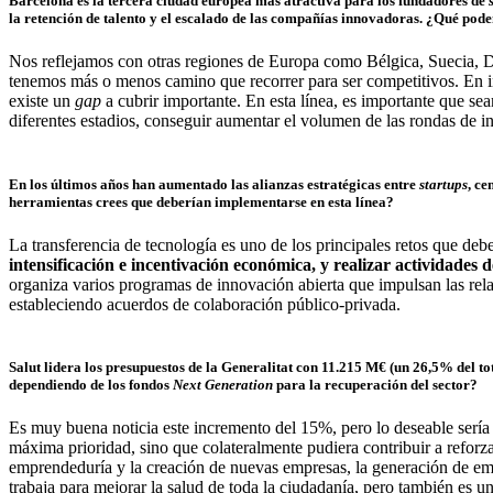
Barcelona es la tercera ciudad europea más atractiva para los fundadores de
la retención de talento y el escalado de las compañías innovadoras. ¿Qué pod
Nos reflejamos con otras regiones de Europa como Bélgica, Suecia, Di
tenemos más o menos camino que recorrer para ser competitivos. En in
existe un
gap
a cubrir importante. En esta línea, es importante que s
diferentes estadios, conseguir aumentar el volumen de las rondas de inv
En los últimos años han aumentado las alianzas estratégicas entre
startups
, ce
herramientas crees que deberían implementarse en esta línea?
La transferencia de tecnología es uno de los principales retos que d
intensificación e incentivación económica, y realizar actividades 
organiza varios programas de innovación abierta que impulsan las rela
estableciendo acuerdos de colaboración público-privada.
Salut lidera los presupuestos de la Generalitat con 11.215 M€ (un 26,5% del 
dependiendo de los fondos
Next Generation
para la recuperación del sector?
Es muy buena noticia este incremento del 15%, pero lo deseable sería
máxima prioridad, sino que colateralmente pudiera contribuir a reforza
emprendeduría y la creación de nuevas empresas, la generación de empleo
trabaja para mejorar la salud de toda la ciudadanía, pero también es 