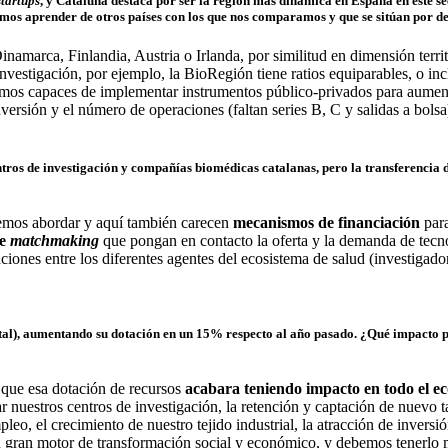
startups
, y Cataluña destaca por ser la región más dinámica en España en este se
emos aprender de otros países con los que nos comparamos y que se sitúan por d
namarca, Finlandia, Austria o Irlanda, por similitud en dimensión terr
vestigación, por ejemplo, la BioRegión tiene ratios equiparables, o in
eamos capaces de implementar instrumentos público-privados para aument
ersión y el número de operaciones (faltan series B, C y salidas a bolsa),
ntros de investigación y compañías biomédicas catalanas, pero la transferencia 
ebemos abordar y aquí también carecen
mecanismos de financiación
para
de
matchmaking
que pongan en contacto la oferta y la demanda de tecno
ciones entre los diferentes agentes del ecosistema de salud (investigad
total), aumentando su dotación en un 15% respecto al año pasado. ¿Qué impacto 
 que esa dotación de recursos
acabara teniendo impacto en todo el e
r nuestros centros de investigación, la retención y captación de nuevo ta
, el crecimiento de nuestro tejido industrial, la atracción de inversión
un gran motor de transformación social y económico, y debemos tenerlo m