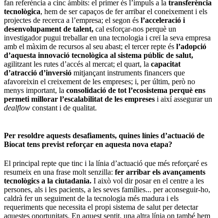
fan referència a cinc àmbits: el primer és l’impuls a la
transferència
tecnològica
, hem de ser capaços de fer arribar el coneixement i els
projectes de recerca a l’empresa; el segon és
l’acceleració i
desenvolupament de talent,
cal esforçar-nos perquè un
investigador pugui treballar en una tecnologia i creï la seva empresa
amb el màxim de recursos al seu abast; el tercer repte és
l’adopció
d’aquesta innovació tecnològica al sistema públic de salut,
agilitzant les rutes d’accés al mercat; el quart, la
capacitat
d’atracció d’inversió
mitjançant instruments financers que
afavoreixin el creixement de les empreses; i, per últim, però no
menys important, la
consolidació de tot l’ecosistema perquè ens
permeti millorar l’escalabilitat de les empreses
i així assegurar un
dealflow
constant i de qualitat.
Per resoldre aquests desafiaments, quines línies d’actuació de
Biocat tens previst reforçar en aquesta nova etapa?
El principal repte que tinc i la línia d’actuació que més reforçaré es
resumeix en una frase molt senzilla:
fer arribar els avançaments
tecnològics a la ciutadania.
I això vol dir posar en el centre a les
persones, als i les pacients, a les seves famílies... per aconseguir-ho,
caldrà fer un seguiment de la tecnologia més madura i els
requeriments que necessita el propi sistema de salut per detectar
aquestes oportunitats. En aquest sentit, una altra línia on també hem