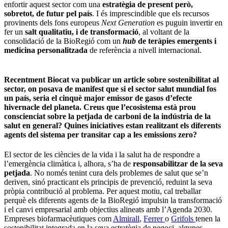
enfortir aquest sector com una
estratègia de present però,
sobretot, de futur pel país
. I és imprescindible que els recursos
provinents dels fons europeus
Next Generation
es puguin invertir en
fer un
salt qualitatiu, i de transformació
, al voltant de la
consolidació de la BioRegió com un
hub
de teràpies emergents i
medicina personalitzada
de referència a nivell internacional.
Recentment Biocat va publicar un article sobre sostenibilitat al
sector, on posava de manifest que si el sector salut mundial fos
un país, seria el cinquè major emissor de gasos d’efecte
hivernacle del planeta. Creus que l’ecosistema està prou
conscienciat sobre la petjada de carboni de la indústria de la
salut en general? Quines iniciatives estan realitzant els diferents
agents del sistema per transitar cap a les emissions zero?
El sector de les ciències de la vida i la salut ha de respondre a
l’emergència climàtica i, alhora, s’ha de
responsabilitzar de la seva
petjada
. No només tenint cura dels problemes de salut que se’n
deriven, sinó practicant els principis de prevenció, reduint la seva
pròpia contribució al problema. Per aquest motiu, cal treballar
perquè els diferents agents de la BioRegió impulsin la transformació
i el canvi empresarial amb objectius alineats amb l’Agenda 2030.
Empreses biofarmacèutiques com
Almirall
,
Ferrer
o
Grifols
tenen la
sostenibilitat integrada en la seva estratègia de negoci, algunes