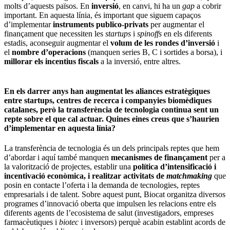
molts d’aquests països. En
inversió
, en canvi, hi ha un
gap
a cobrir
important. En aquesta línia, és important que siguem capaços
d’implementar
instruments publico-privats
per augmentar el
finançament que necessiten les
startups
i
spinoffs
en els diferents
estadis, aconseguir augmentar el
volum de les rondes d’inversió
i
el
nombre d’operacions
(manquen series B, C i sortides a borsa), i
millorar els incentius fiscals
a la inversió, entre altres.
En els darrer anys han augmentat les aliances estratègiques
entre startups, centres de recerca i companyies biomèdiques
catalanes, però la transferència de tecnologia continua sent un
repte sobre el que cal actuar. Quines eines creus que s’haurien
d’implementar en aquesta línia?
La transferència de tecnologia és un dels principals reptes que hem
d’abordar i aquí també manquen
mecanismes de finançament
per a
la valorització de projectes, establir una
política d’intensificació i
incentivació econòmica, i realitzar activitats de
matchmaking
que
posin en contacte l’oferta i la demanda de tecnologies, reptes
empresarials i de talent. Sobre aquest punt, Biocat organitza diversos
programes d’innovació oberta que impulsen les relacions entre els
diferents agents de l’ecosistema de salut (investigadors, empreses
farmacèutiques i
biotec
i inversors) perquè acabin establint acords de