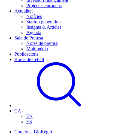
Inversió i finançament
Projectes europeus
Actualitat
Notícies
Startup generation
Insights & Articles
Agenda
Sala de Premsa
Notes de premsa
Multimèdia
Publicacions
Borsa de treball
CA
EN
ES
Coneix la BioRegió