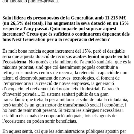
col·laboració publico-privada.
Salut lidera els pressupostos de la Generalitat amb 11.215 M€
(un 26,5% del total), i ha augmentat la seva dotació en un 15%
respecte a l’any passat. Quin impacte pot suposar aquest
increment? Creus que és suficient o continuarem depenent dels
fons Next Generation per a la recuperació del sector?
És molt bona notícia aquest increment del 15%, però el desitjable
seria que aquesta dotació de recursos
acabés tenint impacte en tot
l’ecosistema
. No només en la millora de l’atenció sanitària, que és la
màxima prioritat, sinó que col·lateralment pogués contribuir a
reforçar els nostres centres de recerca, la retenció i captació de nou
talent, el desenvolupament de noves tecnologies, el foment de
l’emprenedoria i la creació de noves empreses, la generació
d’ocupació, el creixement del nostre teixit industrial, l’atracció
d’inversió privada... El sistema sanitari públic és un gran
transatlàntic que treballa per a millorar la salut de tota la ciutadania,
però també és un gran motor de transformació social i econòmic, i
ho hem de tenir molt present. Si teixim les sinèrgies necessàries i
establim els canals de cooperació adequats, tots els agents de
l’ecosistema en poden sortir beneficiats.
En aquest sentit, cal que les administracions públiques apostin per