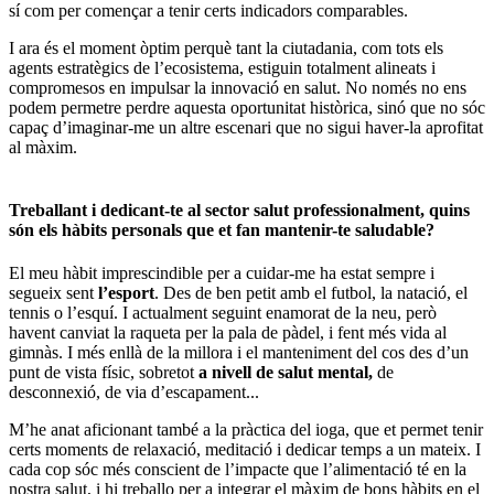
sí com per començar a tenir certs indicadors comparables.
I ara és el moment òptim perquè tant la ciutadania, com tots els
agents estratègics de l’ecosistema, estiguin totalment alineats i
compromesos en impulsar la innovació en salut. No només no ens
podem permetre perdre aquesta oportunitat històrica, sinó que no sóc
capaç d’imaginar-me un altre escenari que no sigui haver-la aprofitat
al màxim.
Treballant i dedicant-te al sector salut professionalment, quins
són els hàbits personals que et fan mantenir-te saludable?
El meu hàbit imprescindible per a cuidar-me ha estat sempre i
segueix sent
l’esport
. Des de ben petit amb el futbol, la natació, el
tennis o l’esquí. I actualment seguint enamorat de la neu, però
havent canviat la raqueta per la pala de pàdel, i fent més vida al
gimnàs. I més enllà de la millora i el manteniment del cos des d’un
punt de vista físic, sobretot
a nivell de salut mental,
de
desconnexió, de via d’escapament...
M’he anat aficionant també a la pràctica del ioga, que et permet tenir
certs moments de relaxació, meditació i dedicar temps a un mateix. I
cada cop sóc més conscient de l’impacte que l’alimentació té en la
nostra salut, i hi treballo per a integrar el màxim de bons hàbits en el