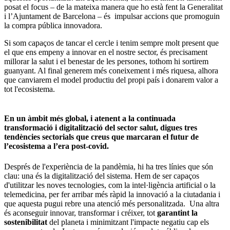
posat el focus – de la mateixa manera que ho està fent la Generalitat
i l’Ajuntament de Barcelona – és impulsar accions que promoguin
la compra pública innovadora.
Si som capaços de tancar el cercle i tenim sempre molt present que
el que ens empeny a innovar en el nostre sector, és precisament
millorar la salut i el benestar de les persones, tothom hi sortirem
guanyant. Al final generem més coneixement i més riquesa, alhora
que canviarem el model productiu del propi país i donarem valor a
tot l'ecosistema.
En un àmbit més global, i atenent a la continuada
transformació i digitalització del sector salut, digues tres
tendències sectorials que creus que marcaran el futur de
l’ecosistema a l’era post-covid.
Després de l'experiència de la pandèmia, hi ha tres línies que són
clau: una és la digitalització del sistema. Hem de ser capaços
d'utilitzar les noves tecnologies, com la intel·ligència artificial o la
telemedicina, per fer arribar més ràpid la innovació a la ciutadania i
que aquesta pugui rebre una atenció més personalitzada. Una altra
és aconseguir innovar, transformar i créixer, tot
garantint la
sostenibilitat
del planeta i minimitzant l'impacte negatiu cap els