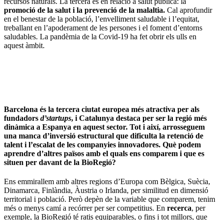
recursos naturals. La tercera és en relació a salut pública: la
promoció de la salut i la prevenció de la malaltia.
Cal aprofundir
en el benestar de la població, l’envelliment saludable i l’equitat,
treballant en l’apoderament de les persones i el foment d’entorns
saludables. La pandèmia de la Covid-19 ha fet obrir els ulls en
aquest àmbit.
Barcelona és la tercera ciutat europea més atractiva per als
fundadors
d’startups
, i Catalunya destaca per ser la regió més
dinàmica a Espanya en aquest sector. Tot i així, arrosseguem
una manca d’inversió estructural que dificulta la retenció de
talent i l’escalat de les companyies innovadores. Què podem
aprendre d’altres països amb el quals ens comparem i que es
situen per davant de la BioRegió?
Ens emmirallem amb altres regions d’Europa com Bèlgica, Suècia,
Dinamarca, Finlàndia, Àustria o Irlanda, per similitud en dimensió
territorial i població. Però depèn de la variable que comparem, tenim
més o menys camí a recórrer per ser competitius. En
recerca
, per
exemple, la BioRegió té ratis equiparables, o fins i tot millors, que