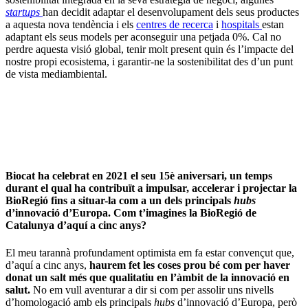
startups
han decidit adaptar el desenvolupament dels seus productes
a aquesta nova tendència i els
centres de recerca
i
hospitals
estan
adaptant els seus models per aconseguir una petjada 0%. Cal no
perdre aquesta visió global, tenir molt present quin és l’impacte del
nostre propi ecosistema, i garantir-ne la sostenibilitat des d’un punt
de vista mediambiental.
Biocat ha celebrat en 2021 el seu 15è aniversari, un temps
durant el qual ha contribuït a impulsar, accelerar i projectar la
BioRegió fins a situar-la com a un dels principals
hubs
d’innovació d’Europa. Com t’imagines la BioRegió de
Catalunya d’aquí a cinc anys?
El meu tarannà profundament optimista em fa estar convençut que,
d’aquí a cinc anys,
haurem fet les coses prou bé com per haver
donat un salt més que qualitatiu en l’àmbit de la innovació en
salut.
No em vull aventurar a dir si com per assolir uns nivells
d’homologació amb els principals
hubs
d’innovació d’Europa, però