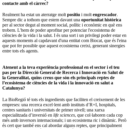
contacte amb el càrrec?
Realment ha estat un aterratge molt
positiu
i molt
engrescador
.
Sempre dic a tothom que estem davant una
oportunitat històrica
per al sector degut al moment social, polític i econòmic en què ens
trobem. L'hem de poder aprofitar per potenciar l'ecosistema de
ciències de la vida i la salut. I és una sort i un privilegi poder estar en
aquests moments al capdavant d'una entitat com Biocat, que és l'eina
que pot fer possible que aquest ecosistema creixi, generant sinergies
entre tots els agents.
Atenent a la teva experiència professional en el sector i el teu
pas per la Direcció General de Recerca i Innovació en Salut de
la Generalitat, quins creus que són els principals reptes de
l’ecosistema de ciències de la vida i la innovació en salut a
Catalunya?
La BioRegió té tots els ingredients que faciliten el creixement de les
empreses: una recerca excel·lent amb instituts d’R+I, hospitals,
centres sanitaris i universitats de primer nivell; una xarxa
especialitzada d’inversió en
life sciences
, que col·laboren cada cop
més amb inversors internacionals; i un ecosistema ric i dinàmic. Però
és cert que també ens cal abordar alguns reptes, que principalment