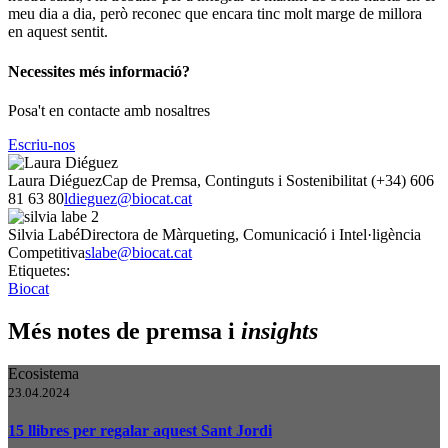
meu dia a dia, però reconec que encara tinc molt marge de millora
en aquest sentit.
Necessites més informació?
Posa't en contacte amb nosaltres
Escriu-nos
Laura Diéguez
Cap de Premsa, Continguts i Sostenibilitat
(+34) 606
81 63 80
ldieguez@biocat.cat
Silvia Labé
Directora de Màrqueting, Comunicació i Intel·ligència
Competitiva
slabe@biocat.cat
Etiquetes:
Biocat
Més notes de premsa i
insights
Ecosistema
23.04.2024
15 llibres per regalar aquest Sant Jordi