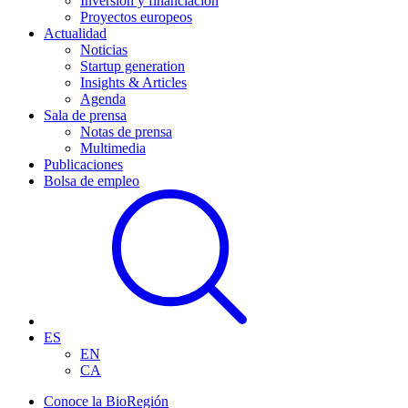
Inversión y financiación
Proyectos europeos
Actualidad
Noticias
Startup generation
Insights & Articles
Agenda
Sala de prensa
Notas de prensa
Multimedia
Publicaciones
Bolsa de empleo
ES
EN
CA
Conoce la BioRegión