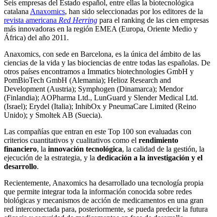
Seis empresas del Estado español, entre ellas la biotecnológica
catalana
Anaxomics
, han sido seleccionadas por los editores de la
revista americana
Red Herring
para el ranking de las cien empresas
más innovadoras en la región EMEA (Europa, Oriente Medio y
África) del año 2011.
Anaxomics, con sede en Barcelona, es la única del ámbito de las
ciencias de la vida y las biociencias de entre todas las españolas. De
otros países encontramos a Immatics biotechnologies GmbH y
PomBioTech GmbH (Alemania); Helioz Research and
Development (Austria); Symphogen (Dinamarca); Mendor
(Finlandia); AOPharma Ltd., LunGuard y Slender Medical Ltd.
(Israel); Erydel (Italia); InhibOx y PneumaCare Limited (Reino
Unido); y Smoltek AB (Suecia).
Las compañías que entran en este Top 100 son evaluadas con
criterios cuantitativos y cualitativos como el
rendimiento
financiero
, la
innovación tecnológica
, la calidad de la gestión, la
ejecución de la estrategia, y la
dedicación a la investigación y el
desarrollo
.
Recientemente, Anaxomics ha desarrollado una tecnología propia
que permite integrar toda la información conocida sobre redes
biológicas y mecanismos de acción de medicamentos en una gran
red interconectada para, posteriormente, se pueda predecir la futura