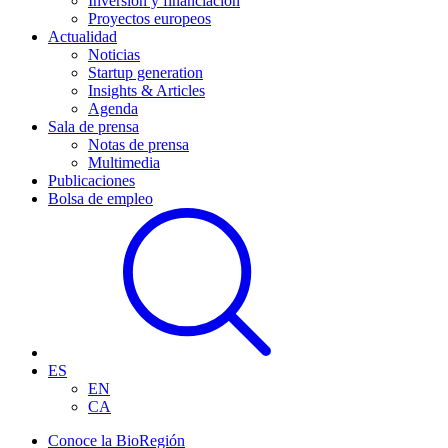
Inversión y financiación
Proyectos europeos
Actualidad
Noticias
Startup generation
Insights & Articles
Agenda
Sala de prensa
Notas de prensa
Multimedia
Publicaciones
Bolsa de empleo
ES
EN
CA
Conoce la BioRegión