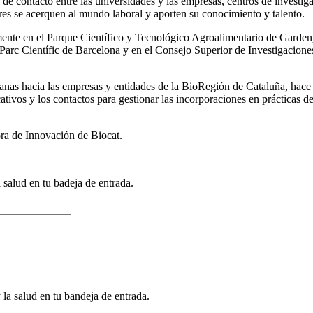
as de contacto entre las universidades y las empresas, centros de investi
res se acerquen al mundo laboral y aporten su conocimiento y talento.
mente en el Parque Científico y Tecnológico Agroalimentario de Gardeny
Parc Científic de Barcelona y en el Consejo Superior de Investigacione
alanas hacia las empresas y entidades de la BioRegión de Cataluña, hace
ivos y los contactos para gestionar las incorporaciones en prácticas de 
ora de Innovación de Biocat.
a salud en tu badeja de entrada.
 la salud en tu bandeja de entrada.