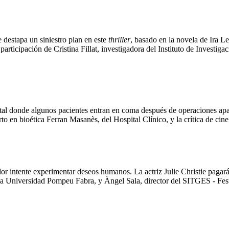
destapa un siniestro plan en este
thriller
, basado en la novela de Ira Le
 la participación de Cristina Fillat, investigadora del Instituto de Inve
tal donde algunos pacientes entran en coma después de operaciones apare
to en bioética Ferran Masanès, del Hospital Clínico, y la crítica de cin
ador intente experimentar deseos humanos. La actriz Julie Christie pagar
en la Universidad Pompeu Fabra, y Àngel Sala, director del SITGES - Fes