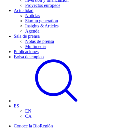
Inversión y financiación
Proyectos europeos
Actualidad
Noticias
Startup generation
Insights & Articles
Agenda
Sala de prensa
Notas de prensa
Multimedia
Publicaciones
Bolsa de empleo
ES
EN
CA
Conoce la BioRegión