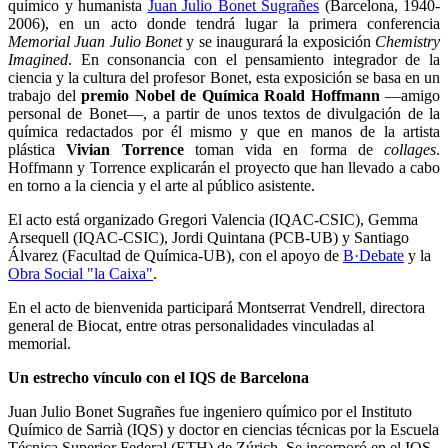
químico y humanista
Juan Julio Bonet Sugrañes
(Barcelona, 1940-
2006), en un acto donde tendrá lugar la primera conferencia
Memorial Juan Julio Bonet
y se inaugurará la exposición
Chemistry
Imagined
. En consonancia con el pensamiento integrador de la
ciencia y la cultura del profesor Bonet, esta exposición se basa en un
trabajo del
premio Nobel de Química Roald Hoffmann
—amigo
personal de Bonet—, a partir de unos textos de divulgación de la
química redactados por él mismo y que en manos de la artista
plástica
Vivian Torrence
toman vida en forma de
collages
.
Hoffmann y Torrence explicarán el proyecto que han llevado a cabo
en torno a la ciencia y el arte al público asistente.
El acto está organizado Gregori Valencia (IQAC-CSIC), Gemma
Arsequell (IQAC-CSIC), Jordi Quintana (PCB-UB) y Santiago
Álvarez (Facultad de Química-UB), con el apoyo de
B·Debate
y la
Obra Social "la Caixa"
.
En el acto de bienvenida participará Montserrat Vendrell, directora
general de Biocat, entre otras personalidades vinculadas al
memorial.
Un estrecho vínculo con el IQS de Barcelona
Juan Julio Bonet Sugrañes fue ingeniero químico por el Instituto
Químico de Sarrià (IQS) y doctor en ciencias técnicas por la Escuela
Técnica Superior Federal (ETH) de Zúrich. Se incorporó en el IQS