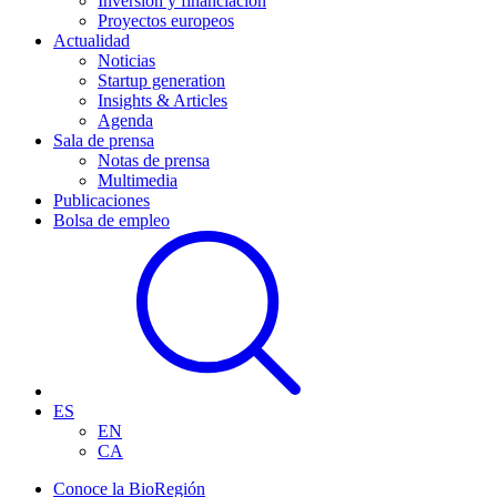
Inversión y financiación
Proyectos europeos
Actualidad
Noticias
Startup generation
Insights & Articles
Agenda
Sala de prensa
Notas de prensa
Multimedia
Publicaciones
Bolsa de empleo
ES
EN
CA
Conoce la BioRegión