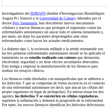
Investigadores del
IDIBAPS
(Institut d'Investigacions Biomèdiques
August Pi i Sunyer) y la
Universidad de Calgary
, liderados por el
doctor
Pere Santamaria
, han descubierto nuevos mecanismos
celulares y nuevos fármacos que protegen el organismo contra las
enfermedades autoinmunes sin atacar todo el sistema inmunitario y,
por tanto, sin dejar los pacientes desprotegidos ante otras
enfermedades como hacen los actuales medicamentos.
La diabetes tipo 1, la esclerosis múltiple y la artritis reumatoide son
las tres primeras enfermedades autoinmunes donde se ha aplicado el
tratamiento en un
estudio realizado con ratones
que demuestra
efectividad, seguridad y no tiene efectos secundarios detectados.
Esto instiga a empezar la manufacturación de los fármacos para
realizar los ensayos clínicos.
Los fármacos están diseñados con nanopartículas que se adhieren a
los linfocitos T que se comportan de forma incorrecta en el contexto
de una enfermedad autoinmune (es decir, que atacan las células del
propio organismo en lugar de protegerlas). En interaccionar los dos
agentes,
los linfocitos T se convierten en células reguladoras
,
suprimen la inflamación y detienen la progresión de la enfermedad.
Por tanto, los nuevos fármacos identifican los linfocitos defectuosos