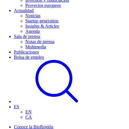
Inversión y financiación
Proyectos europeos
Actualidad
Noticias
Startup generation
Insights & Articles
Agenda
Sala de prensa
Notas de prensa
Multimedia
Publicaciones
Bolsa de empleo
ES
EN
CA
Conoce la BioRegión