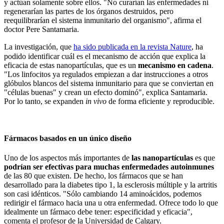
y actúan solamente sobre ellos. "No curarían las enfermedades ni
regenerarían las partes de los órganos destruidos, pero
reequilibrarían el sistema inmunitario del organismo", afirma el
doctor Pere Santamaria.
La investigación, que
ha sido publicada en la revista Nature
, ha
podido identificar cuál es el mecanismo de acción que explica la
eficacia de estas nanopartículas, que es un
mecanismo en cadena
.
"Los linfocitos ya regulados empiezan a dar instrucciones a otros
glóbulos blancos del sistema inmunitario para que se conviertan en
"células buenas" y crean un efecto dominó", explica Santamaria.
Por lo tanto, se expanden
in vivo
de forma eficiente y reproducible.
Fármacos basados ​​en un único diseño
Uno de los aspectos más importantes de
las nanopartículas
es que
podrían ser efectivas para muchas enfermedades autoinmunes
de las 80 que existen. De hecho, los fármacos que se han
desarrollado para la diabetes tipo 1, la esclerosis múltiple y la artritis
son casi idénticos. "Sólo cambiando 14 aminoácidos, podemos
redirigir el fármaco hacia una u otra enfermedad. Ofrece todo lo que
idealmente un fármaco debe tener: especificidad y eficacia",
comenta el profesor de la Universidad de Calgary.