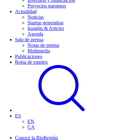
Inversión y financiación
Proyectos europeos
Actualidad
Noticias
Startup generation
Insights & Articles
Agenda
Sala de prensa
Notas de prensa
Multimedia
Publicaciones
Bolsa de empleo
ES
EN
CA
Conoce la BioRegión