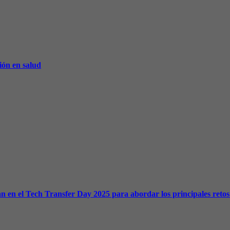
sión en salud
n en el Tech Transfer Day 2025 para abordar los principales retos 