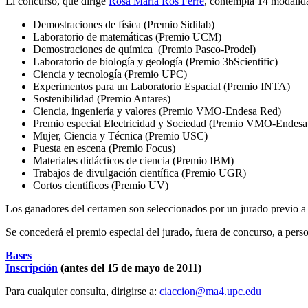
El concurso, que dirige
Rosa María Ros Ferré
, contempla 14 modalida
Demostraciones de física (Premio Sidilab)
Laboratorio de matemáticas (Premio UCM)
Demostraciones de química (Premio Pasco-Prodel)
Laboratorio de biología y geología (Premio 3bScientific)
Ciencia y tecnología (Premio UPC)
Experimentos para un Laboratorio Espacial (Premio INTA)
Sostenibilidad (Premio Antares)
Ciencia, ingeniería y valores (Premio VMO-Endesa Red)
Premio especial Electricidad y Sociedad (Premio VMO-Endesa
Mujer, Ciencia y Técnica (Premio USC)
Puesta en escena (Premio Focus)
Materiales didácticos de ciencia (Premio IBM)
Trabajos de divulgación científica (Premio UGR)
Cortos científicos (Premio UV)
Los ganadores del certamen son seleccionados por un jurado previo a la
Se concederá el premio especial del jurado, fuera de concurso, a person
Bases
Inscripción
(antes del 15 de mayo de 2011)
Para cualquier consulta, dirigirse a:
ciaccion@ma4.upc.edu