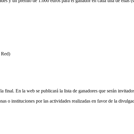
des y un premio de 1.000 euros para el ganador en cada una de ellas (se
 Red)
 final. En la web se publicará la lista de ganadores que serán invitados 
as o instituciones por las actividades realizadas en favor de la divulgac