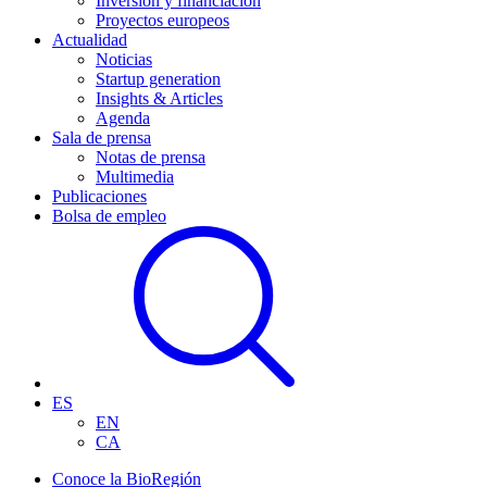
Inversión y financiación
Proyectos europeos
Actualidad
Noticias
Startup generation
Insights & Articles
Agenda
Sala de prensa
Notas de prensa
Multimedia
Publicaciones
Bolsa de empleo
ES
EN
CA
Conoce la BioRegión