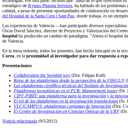
tecnologías. Por otra parte, recordó que "nada de lo que ofrecemos e
estratégico de
Kymos Pharma Services
, ha hablado de los problemas 
calidad, a pesar de presentar oportunidades de colaboración en desarr
del Hospital de la Santa Creu i Sant Pau
, donde trabaja, es un ejemplo
Las experiencias de Valencia —han participado diversos especialistas
Óscar David Sánchez, director de Proyectos y Valorización del Centro
hospital
ha producido un cambio de paradigma. "Ahora el hospital da s
de Valencia.
En la mesa redonda, todos los ponentes, han hecho hincapié en la nec
Corea
, en la
proximidad al investigador para dar respuesta a ex
Presentaciones:
Collaboration the Swedish way
(Dra. Filippa Kull)
Retos de las plataformas desde la perspectiva de la FIHGUV
(
Las plataformas científico-técnicas del Instituto de Investigaci
Plataformas tecnológicas en el PCB: Management issues
(Dr. 
CIPF-PIBIT: una plataforma para la investigación y la innova
El rol de las plataformas en la investigación translacional
(Sr. 
VLC/CAMPUS: plataformas conjuntas de innovación
(Dra. Co
El Centro de Investigación en Ciencias Ómicas de la URV
(Dr.
Noticia relacionada
(9/5/2012)