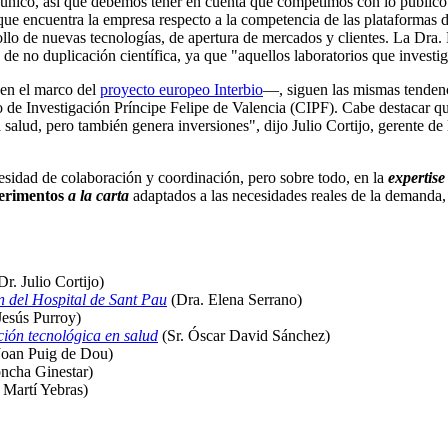
s único, así que debemos tener en cuenta que competimos con lo público
que encuentra la empresa respecto a la competencia de las plataformas de
ollo de nuevas tecnologías, de apertura de mercados y clientes. La Dra.
 de no duplicación científica, ya que "aquellos laboratorios que invest
 en el marco del
proyecto europeo Interbio
—, siguen las mismas tenden
 de Investigación Príncipe Felipe de Valencia (CIPF). Cabe destacar q
alud, pero también genera inversiones", dijo Julio Cortijo, gerente de 
esidad de colaboración y coordinación, pero sobre todo, en la
expertise
perimentos
a la carta
adaptados a las necesidades reales de la demanda,
Dr. Julio Cortijo)
ón del Hospital de Sant Pau
(Dra. Elena Serrano)
Jesús Purroy)
ción tecnológica en salud
(Sr. Óscar David Sánchez)
Joan Puig de Dou)
ncha Ginestar)
 Martí Yebras)