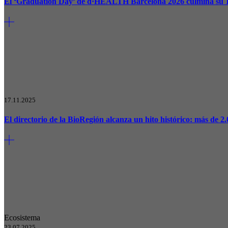
El ‘Graduation Day’ de d·HEALTH Barcelona 2026 culmina su 10
17.11.2025
El directorio de la BioRegión alcanza un hito histórico: más de 2
Ecosistema
23.07.2025