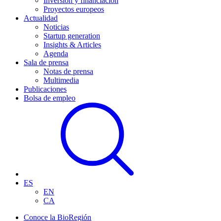
Inversión y financiación
Proyectos europeos
Actualidad
Noticias
Startup generation
Insights & Articles
Agenda
Sala de prensa
Notas de prensa
Multimedia
Publicaciones
Bolsa de empleo
ES
EN
CA
Conoce la BioRegión