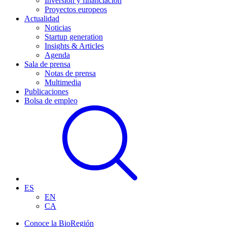
Inversión y financiación
Proyectos europeos
Actualidad
Noticias
Startup generation
Insights & Articles
Agenda
Sala de prensa
Notas de prensa
Multimedia
Publicaciones
Bolsa de empleo
ES
EN
CA
Conoce la BioRegión