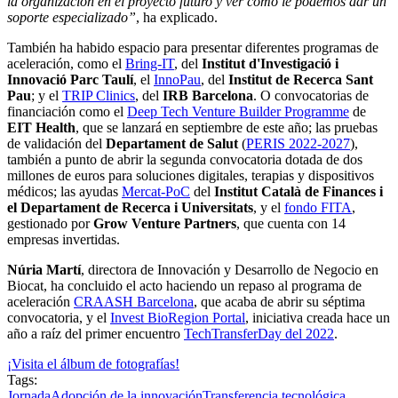
la organización en el proyecto futuro y ver cómo le podemos dar un
soporte especializado”
, ha explicado.
También ha habido espacio para presentar diferentes programas de
aceleración, como el
Bring-IT
, del
Institut d'Investigació i
Innovació Parc Taulí
, el
InnoPau
, del
Institut de Recerca Sant
Pau
; y el
TRIP Clinics
, del
IRB Barcelona
. O convocatorias de
financiación como el
Deep Tech Venture Builder Programme
de
EIT Health
, que se lanzará en septiembre de este año; las pruebas
de validación del
Departament de Salut
(
PERIS 2022-2027
),
también a punto de abrir la segunda convocatoria dotada de dos
millones de euros para soluciones digitales, terapias y dispositivos
médicos; las ayudas
Mercat-PoC
del
Institut Català de Finances i
el Departament de Recerca i Universitats
, y el
fondo FITA
,
gestionado por
Grow Venture Partners
, que cuenta con 14
empresas invertidas.
Núria Martí
, directora de Innovación y Desarrollo de Negocio en
Biocat, ha concluido el acto haciendo un repaso al programa de
aceleración
CRAASH Barcelona
, que acaba de abrir su séptima
convocatoria, y el
Invest BioRegion Portal
, iniciativa creada hace un
año a raíz del primer encuentro
TechTransferDay del 2022
.
¡Visita el álbum de fotografías!
Tags:
Jornada
Adopción de la innovación
Transferencia tecnológica