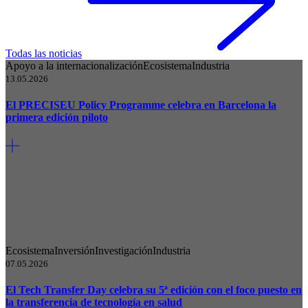
Todas las noticias
Apoyo a la internacionalización
Ecosistema
Industria
13.05.2026
El PRECISEU Policy Programme celebra en Barcelona la
primera edición piloto
Ecosistema
Inversión
Investigación
Industria
07.05.2026
El Tech Transfer Day celebra su 5ª edición con el foco puesto en
la transferencia de tecnología en salud