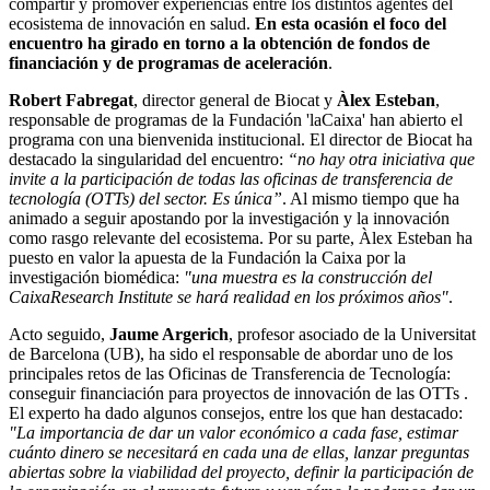
compartir y promover experiencias entre los distintos agentes del
ecosistema de innovación en salud.
En esta ocasión el foco del
encuentro ha girado en torno a la obtención de fondos de
financiación y de programas de aceleración
.
Robert Fabregat
, director general de Biocat y
Àlex Esteban
,
responsable de programas de la Fundación 'laCaixa' han abierto el
programa con una bienvenida institucional. El director de Biocat ha
destacado la singularidad del encuentro:
“no hay otra iniciativa que
invite a la participación de todas las oficinas de transferencia de
tecnología (OTTs) del sector. Es única”
. Al mismo tiempo que ha
animado a seguir apostando por la investigación y la innovación
como rasgo relevante del ecosistema. Por su parte, Àlex Esteban ha
puesto en valor la apuesta de la Fundación la Caixa por la
investigación biomédica:
"una muestra es la construcción del
CaixaResearch Institute se hará realidad en los próximos años"
.
Acto seguido,
Jaume Argerich
, profesor asociado de la Universitat
de Barcelona (UB), ha sido el responsable de abordar uno de los
principales retos de las Oficinas de Transferencia de Tecnología:
conseguir financiación para proyectos de innovación de las OTTs .
El experto ha dado algunos consejos, entre los que han destacado:
"La importancia de dar un valor económico a cada fase, estimar
cuánto dinero se necesitará en cada una de ellas, lanzar preguntas
abiertas sobre la viabilidad del proyecto, definir la participación de