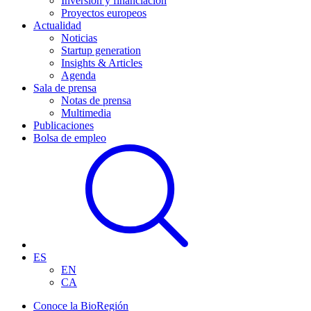
Inversión y financiación
Proyectos europeos
Actualidad
Noticias
Startup generation
Insights & Articles
Agenda
Sala de prensa
Notas de prensa
Multimedia
Publicaciones
Bolsa de empleo
ES
EN
CA
Conoce la BioRegión