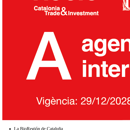
La BioRegión de Cataluña