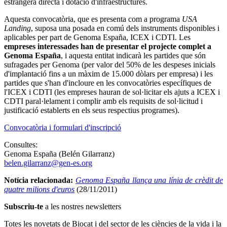
estrangera directa i dotació d'infraestructures.
Aquesta convocatòria, que es presenta com a programa
USA
Landing
, suposa una posada en comú dels instruments disponibles i
aplicables per part de Genoma España, ICEX i CDTI. Les
empreses interessades han de presentar el projecte complet a
Genoma España
, i aquesta entitat indicarà les partides que són
sufragades per Genoma (per valor del 50% de les despeses inicials
d'implantació fins a un màxim de 15.000 dòlars per empresa) i les
partides que s'han d'incloure en les convocatòries específiques de
l'ICEX i CDTI (les empreses hauran de sol·licitar els ajuts a ICEX i
CDTI paral·lelament i complir amb els requisits de sol·licitud i
justificació establerts en els seus respectius programes).
Convocatòria i formulari d'inscripció
Consultes:
Genoma España (Belén Gilarranz)
belen.gilarranz@gen-es.org
Notícia relacionada:
Genoma España llança una línia de crèdit de
quatre milions d'euros
(28/11/2011)
Subscriu-te
a les nostres newsletters
Totes les novetats de Biocat i del sector de les ciències de la vida i la