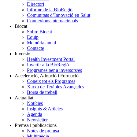
Directori
Informe de la BioRegió
Comunitats d’Innovació en Salut
Connexions internacionals
Biocat
Sobre Biocat
Equip
Memòria anual
Contacte
Inversió
Health Investment Portal
Invertir a la BioRegió
Programes per a inversors/es
Acceleració, Adopció i Formació
Coneix tot els Programes
Xarxa de Teràpies Avançades
Borsa de treball
Actualitat
Notícies
Insights & Articles
Agenda
Newsletter
Premsa i publicacions
Notes de premsa
Multimèdia