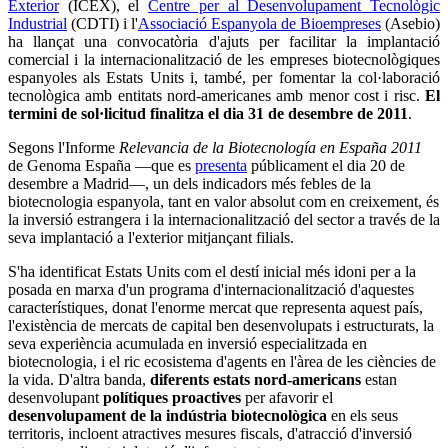
Exterior
(ICEX), el
Centre per al Desenvolupament Tecnològic
Industrial
(CDTI) i l'
Associació Espanyola de Bioempreses
(Asebio)
ha llançat una convocatòria d'ajuts per facilitar la implantació
comercial i la internacionalització de les empreses biotecnològiques
espanyoles als Estats Units i, també, per fomentar la col·laboració
tecnològica amb entitats nord-americanes amb menor cost i risc.
El
termini de sol·licitud finalitza el dia 31 de desembre de 2011
.
Segons l'Informe
Relevancia de la Biotecnología en España 2011
de Genoma España —que es
presenta
públicament el dia 20 de
desembre a Madrid—, un dels indicadors més febles de la
biotecnologia espanyola, tant en valor absolut com en creixement, és
la inversió estrangera i la internacionalització del sector a través de la
seva implantació a l'exterior mitjançant filials.
S'ha identificat Estats Units com el destí inicial més idoni per a la
posada en marxa d'un programa d'internacionalització d'aquestes
característiques, donat l'enorme mercat que representa aquest país,
l'existència de mercats de capital ben desenvolupats i estructurats, la
seva experiència acumulada en inversió especialitzada en
biotecnologia, i el ric ecosistema d'agents en l'àrea de les ciències de
la vida. D'altra banda,
diferents estats nord-americans
estan
desenvolupant
polítiques proactives
per afavorir el
desenvolupament de la indústria biotecnològica
en els seus
territoris, incloent atractives mesures fiscals, d'atracció d'inversió