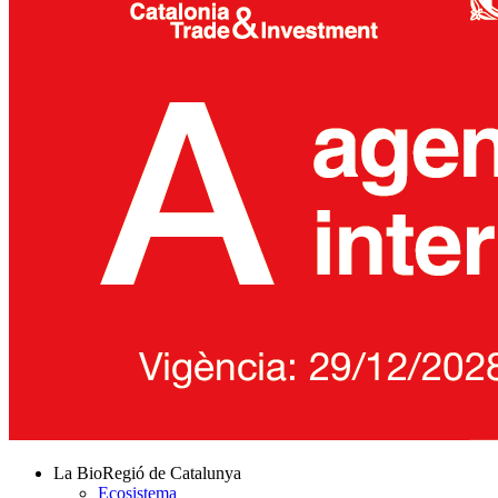
La BioRegió de Catalunya
Ecosistema