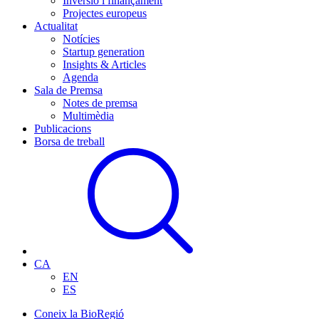
Inversió i finançament
Projectes europeus
Actualitat
Notícies
Startup generation
Insights & Articles
Agenda
Sala de Premsa
Notes de premsa
Multimèdia
Publicacions
Borsa de treball
CA
EN
ES
Coneix la BioRegió