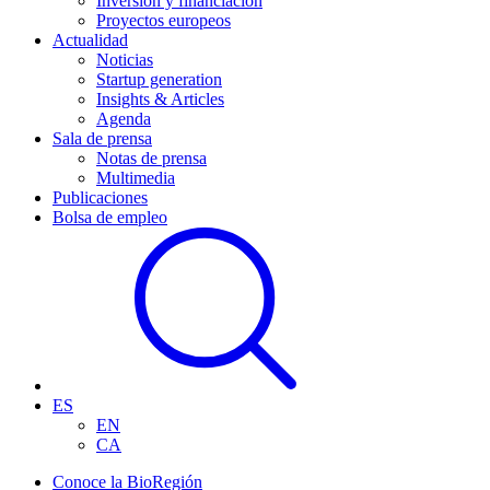
Inversión y financiación
Proyectos europeos
Actualidad
Noticias
Startup generation
Insights & Articles
Agenda
Sala de prensa
Notas de prensa
Multimedia
Publicaciones
Bolsa de empleo
ES
EN
CA
Conoce la BioRegión