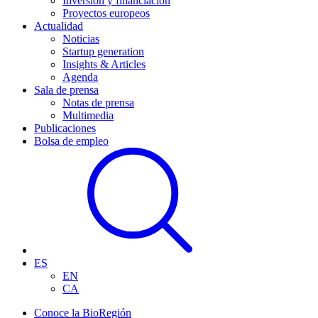
Inversión y financiación
Proyectos europeos
Actualidad
Noticias
Startup generation
Insights & Articles
Agenda
Sala de prensa
Notas de prensa
Multimedia
Publicaciones
Bolsa de empleo
ES
EN
CA
Conoce la BioRegión