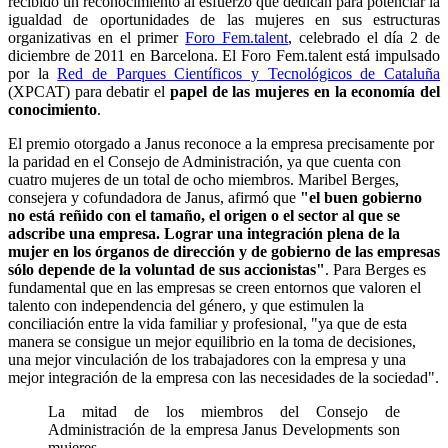
recibido un reconocimiento al esfuerzo que dedican para potenciar la
igualdad de oportunidades de las mujeres en sus estructuras
organizativas en el primer
Foro Fem.talent
, celebrado el día 2 de
diciembre de 2011 en Barcelona. El Foro Fem.talent está impulsado
por la
Red de Parques Científicos y Tecnológicos de Cataluña
(XPCAT) para debatir el
papel de las mujeres en la economía del
conocimiento
.
El premio otorgado a Janus reconoce a la empresa precisamente por
la paridad en el Consejo de Administración, ya que cuenta con
cuatro mujeres de un total de ocho miembros. Maribel Berges,
consejera y cofundadora de Janus, afirmó que
"el buen gobierno
no está reñido con el tamaño, el origen o el sector al que se
adscribe una empresa. Lograr una integración plena de la
mujer en los órganos de dirección y de gobierno de las empresas
sólo depende de la voluntad de sus accionistas"
. Para Berges es
fundamental que en las empresas se creen entornos que valoren el
talento con independencia del género, y que estimulen la
conciliación entre la vida familiar y profesional, "ya que de esta
manera se consigue un mejor equilibrio en la toma de decisiones,
una mejor vinculación de los trabajadores con la empresa y una
mejor integración de la empresa con las necesidades de la sociedad".
La mitad de los miembros del Consejo de
Administración de la empresa Janus Developments son
mujeres.