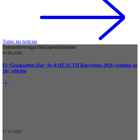
Todas las noticias
Talento
Investigación
Emprendimiento
03.06.2026
El ‘Graduation Day’ de d·HEALTH Barcelona 2026 culmina su
10.ª edición
17.11.2025