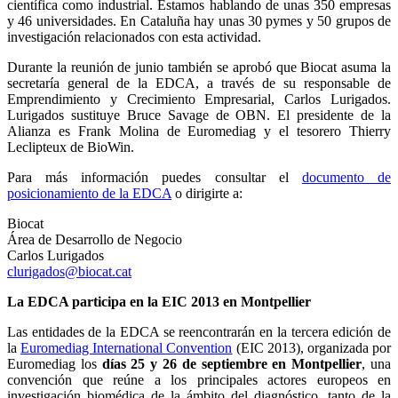
científica como industrial. Estamos hablando de unas 350 empresas
y 46 universidades. En Cataluña hay unas 30 pymes y 50 grupos de
investigación relacionados con esta actividad.
Durante la reunión de junio también se aprobó que Biocat asuma la
secretaría general de la EDCA, a través de su responsable de
Emprendimiento y Crecimiento Empresarial, Carlos Lurigados.
Lurigados sustituye Bruce Savage de OBN. El presidente de la
Alianza es Frank Molina de Euromediag y el tesorero Thierry
Leclipteux de BioWin.
Para más información puedes consultar el
documento de
posicionamiento de la EDCA
o dirigirte a:
Biocat
Área de Desarrollo de Negocio
Carlos Lurigados
clurigados@biocat.cat
La EDCA participa en la EIC 2013 en Montpellier
Las entidades de la EDCA se reencontrarán en la tercera edición de
la
Euromediag International Convention
(EIC 2013), organizada por
Euromediag los
días 25 y 26 de septiembre en Montpellier
, una
convención que reúne a los principales actores europeos en
investigación biomédica de la ámbito del diagnóstico, tanto de la