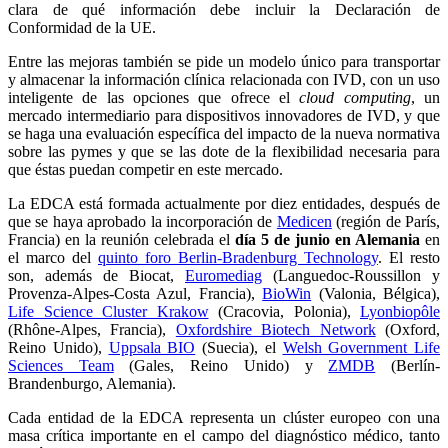
clara de qué información debe incluir la Declaración de
Conformidad de la UE.
Entre las mejoras también se pide un modelo único para transportar
y almacenar la información clínica relacionada con IVD, con un uso
inteligente de las opciones que ofrece el
cloud computing
, un
mercado intermediario para dispositivos innovadores de IVD, y que
se haga una evaluación específica del impacto de la nueva normativa
sobre las pymes y que se las dote de la flexibilidad necesaria para
que éstas puedan competir en este mercado.
La EDCA está formada actualmente por diez entidades, después de
que se haya aprobado la incorporación de
Medicen
(región de París,
Francia) en la reunión celebrada el
día 5 de junio en Alemania
en
el marco del
quinto foro Berlin-Bradenburg Technology
. El resto
son, además de Biocat,
Euromediag
(Languedoc-Roussillon y
Provenza-Alpes-Costa Azul, Francia),
BioWin
(Valonia, Bélgica),
Life Science Cluster Krakow
(Cracovia, Polonia),
Lyonbiopôle
(Rhône-Alpes, Francia),
Oxfordshire Biotech Network
(Oxford,
Reino Unido),
Uppsala BIO
(Suecia), el
Welsh Government Life
Sciences Team
(Gales, Reino Unido) y
ZMDB
(Berlín-
Brandenburgo, Alemania).
Cada entidad de la EDCA representa un clúster europeo con una
masa crítica importante en el campo del diagnóstico médico, tanto