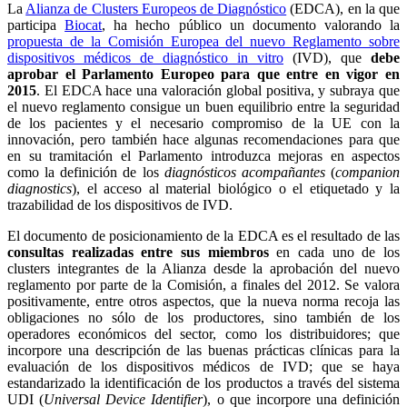
La
Alianza de Clusters Europeos de Diagnóstico
(EDCA), en la que
participa
Biocat
, ha hecho público un documento valorando la
propuesta de la Comisión Europea del nuevo Reglamento sobre
dispositivos médicos de diagnóstico in vitro
(IVD), que
debe
aprobar el Parlamento Europeo para que entre en vigor en
2015
. El EDCA hace una valoración global positiva, y subraya que
el nuevo reglamento consigue un buen equilibrio entre la seguridad
de los pacientes y el necesario compromiso de la UE con la
innovación, pero también hace algunas recomendaciones para que
en su tramitación el Parlamento introduzca mejoras en aspectos
como la definición de los
diagnósticos acompañantes
(
companion
diagnostics
), el acceso al material biológico o el etiquetado y la
trazabilidad de los dispositivos de IVD.
El documento de posicionamiento de la EDCA es el resultado de las
consultas realizadas entre sus miembros
en cada uno de los
clusters integrantes de la Alianza desde la aprobación del nuevo
reglamento por parte de la Comisión, a finales del 2012. Se valora
positivamente, entre otros aspectos, que la nueva norma recoja las
obligaciones no sólo de los productores, sino también de los
operadores económicos del sector, como los distribuidores; que
incorpore una descripción de las buenas prácticas clínicas para la
evaluación de los dispositivos médicos de IVD; que se haya
estandarizado la identificación de los productos a través del sistema
UDI (
Universal Device Identifier
), o que incorpore una definición