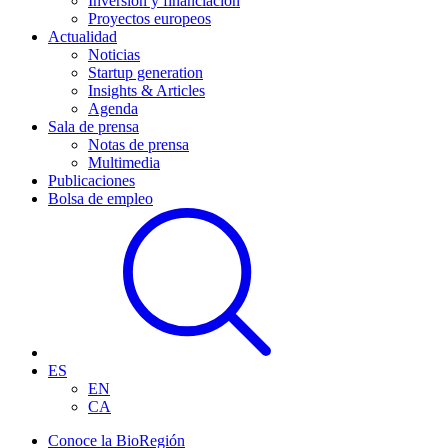
Inversión y financiación
Proyectos europeos
Actualidad
Noticias
Startup generation
Insights & Articles
Agenda
Sala de prensa
Notas de prensa
Multimedia
Publicaciones
Bolsa de empleo
ES
EN
CA
Conoce la BioRegión