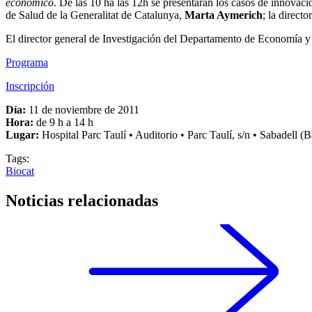
económico
. De las 10 ha las 12h se presentarán los casos de innovac
de Salud de la Generalitat de Catalunya,
Marta Aymerich
; la direct
El director general de Investigación del Departamento de Economía y
Programa
Inscripción
Día:
11 de noviembre de 2011
Hora:
de 9 h a 14 h
Lugar:
Hospital Parc Taulí • Auditorio • Parc Taulí, s/n • Sabadell (
Tags:
Biocat
Noticias relacionadas