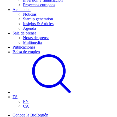
Inversión y financiación
Proyectos europeos
Actualidad
Noticias
Startup generation
Insights & Articles
Agenda
Sala de prensa
Notas de prensa
Multimedia
Publicaciones
Bolsa de empleo
ES
EN
CA
Conoce la BioRegión