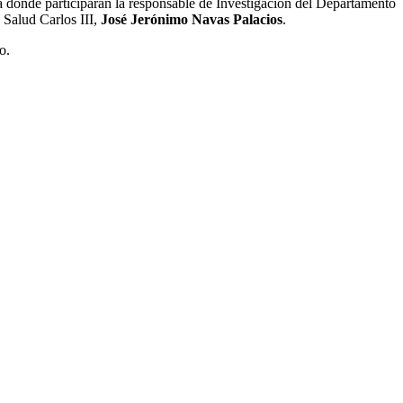
da donde participarán la responsable de Investigación del Departamento
de Salud Carlos III,
José Jerónimo Navas Palacios
.
o.