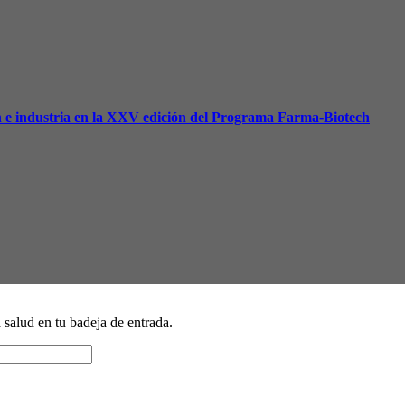
ón e industria en la XXV edición del Programa Farma-Biotech
a salud en tu badeja de entrada.