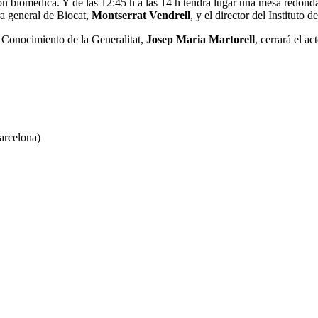
ión biomédica. Y de las 12:45 h a las 14 h tendrá lugar una mesa redon
ora general de Biocat,
Montserrat Vendrell
, y el director del Instituto 
 Conocimiento de la Generalitat,
Josep Maria Martorell
, cerrará el act
Barcelona)