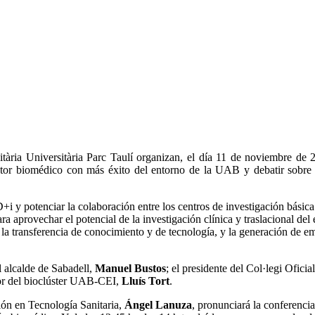
ria Universitària Parc Taulí organizan, el día 11 de noviembre de 
ector biomédico con más éxito del entorno de la UAB y debatir sobre 
D+i y potenciar la colaboración entre los centros de investigación básic
ara aprovechar el potencial de la investigación clínica y traslacional de
la transferencia de conocimiento y de tecnología, y la generación de em
el alcalde de Sabadell,
Manuel Bustos
; el presidente del Col·legi Ofic
dor del bioclúster UAB-CEI,
Lluís Tort
.
ión en Tecnología Sanitaria,
Ángel Lanuza
, pronunciará la conferenci