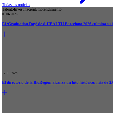
Todas las noticias
Talento
Investigación
Emprendimiento
03.06.2026
El ‘Graduation Day’ de d·HEALTH Barcelona 2026 culmina su 10
17.11.2025
El directorio de la BioRegión alcanza un hito histórico: más de 2