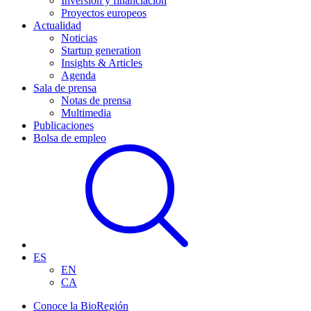
Inversión y financiación
Proyectos europeos
Actualidad
Noticias
Startup generation
Insights & Articles
Agenda
Sala de prensa
Notas de prensa
Multimedia
Publicaciones
Bolsa de empleo
ES
EN
CA
Conoce la BioRegión