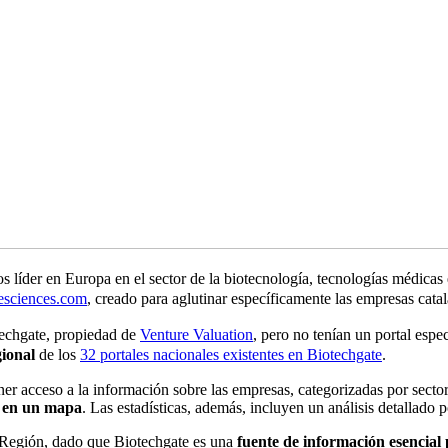
tos líder en Europa
en el sector de la biotecnología, tecnologías médicas 
fesciences.com
, creado para aglutinar específicamente las empresas cata
techgate, propiedad de
Venture Valuation
, pero no tenían un portal espe
gional
de los
32 portales nacionales existentes en Biotechgate
.
er acceso a la información sobre las empresas, categorizadas por sector
as en un mapa
. Las estadísticas, además, incluyen un análisis detallado
ioRegión, dado que Biotechgate es una
fuente de información esencial 