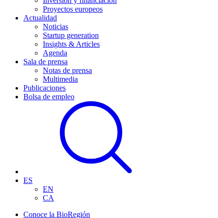
Inversión y financiación
Proyectos europeos
Actualidad
Noticias
Startup generation
Insights & Articles
Agenda
Sala de prensa
Notas de prensa
Multimedia
Publicaciones
Bolsa de empleo
ES
EN
CA
Conoce la BioRegión