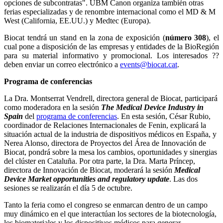
opciones de subcontratas". UBM Canon organiza también otras
ferias especializadas y de renombre internacional como el MD & M
West (California, EE.UU.) y Medtec (Europa).
Biocat tendrá un stand en la zona de exposición (
número 308
), el
cual pone a disposición de las empresas y entidades de la BioRegión
para su material informativo y promocional. Los interesados ??
deben enviar un correo electrónico a
events@biocat.cat
.
Programa de conferencias
La Dra. Montserrat Vendrell, directora general de Biocat, participará
como moderadora en la sesión
The Medical Device Industry in
Spain
del
programa de conferencias
. En esta sesión, César Rubio,
coordinador de Relaciones Internacionales de Fenin, explicará la
situación actual de la industria de dispositivos médicos en España, y
Nerea Alonso, directora de Proyectos del Área de Innovación de
Biocat, pondrá sobre la mesa los cambios, oportunidades y sinergias
del clúster en Cataluña. Por otra parte, la Dra. Marta Príncep,
directora de Innovación de Biocat, moderará la sesión
Medical
Device Market opportunities and regulatory update
. Las dos
sesiones se realizarán el día 5 de octubre.
Tanto la feria como el congreso se enmarcan dentro de un campo
muy dinámico en el que interactúan los sectores de la biotecnología,
los biomateriales y los dispositivos médicos para generar