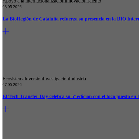
Apoyo a la internacionalización
Innovación
Talento
08.05.2026
La BioRegión de Cataluña refuerza su presencia en la BIO Inter
Ecosistema
Inversión
Investigación
Industria
07.05.2026
El Tech Transfer Day celebra su 5ª edición con el foco puesto en l