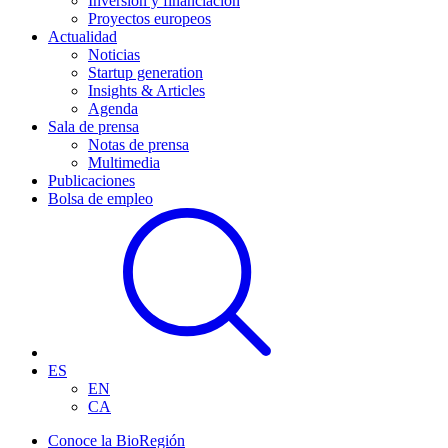
Inversión y financiación
Proyectos europeos
Actualidad
Noticias
Startup generation
Insights & Articles
Agenda
Sala de prensa
Notas de prensa
Multimedia
Publicaciones
Bolsa de empleo
ES
EN
CA
Conoce la BioRegión