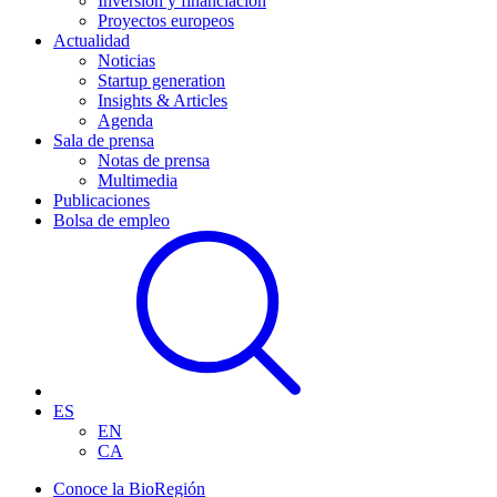
Inversión y financiación
Proyectos europeos
Actualidad
Noticias
Startup generation
Insights & Articles
Agenda
Sala de prensa
Notas de prensa
Multimedia
Publicaciones
Bolsa de empleo
ES
EN
CA
Conoce la BioRegión