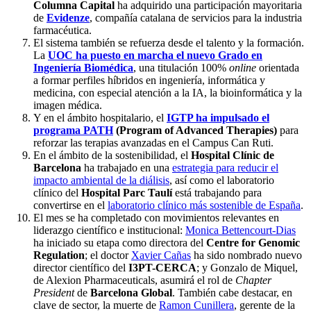
Columna Capital
ha adquirido una participación mayoritaria
de
Evidenze
, compañía catalana de servicios para la industria
farmacéutica.
El sistema también se refuerza desde el talento y la formación.
La
UOC ha puesto en marcha el nuevo Grado en
Ingeniería Biomédica
, una titulación 100%
online
orientada
a formar perfiles híbridos en ingeniería, informática y
medicina, con especial atención a la IA, la bioinformática y la
imagen médica.
Y en el ámbito hospitalario, el
IGTP ha impulsado el
programa PATH
(Program of Advanced Therapies)
para
reforzar las terapias avanzadas en el Campus Can Ruti.
En el ámbito de la sostenibilidad, el
Hospital Clínic de
Barcelona
ha trabajado en una
estrategia para reducir el
impacto ambiental de la diálisis
, así como el laboratorio
clínico del
Hospital Parc Taulí
está trabajando para
convertirse en el
laboratorio clínico más sostenible de España
.
El mes se ha completado con movimientos relevantes en
liderazgo científico e institucional:
Monica Bettencourt-Dias
ha iniciado su etapa como directora del
Centre for Genomic
Regulation
; el doctor
Xavier Cañas
ha sido nombrado nuevo
director científico del
I3PT-CERCA
; y Gonzalo de Miquel,
de Alexion Pharmaceuticals, asumirá el rol de
Chapter
President
de
Barcelona Global
. También cabe destacar, en
clave de sector, la muerte de
Ramon Cunillera
, gerente de la