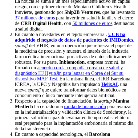
La noticia se suma a un mes especialmente activo en capital
riesgo, con el primer cierre de Montana Children’s Health
Innvierte, gestionado por
Ship2B Ventures
, que ha levantado
37 millones de euros
para invertir en salud infantil, y el cierre
de
CRB Digital Health
, con
50 millones de euros
destinados
a salud digital.
En cuanto a novedades en el tejido empresarial,
UCB ha
adquirido el negocio de datos de pacientes de IMIDomics
,
spinoff
del VHIR, en una operación que refuerza el papel de
la medicina de precisión y muestra el interés de la industria
farmacéutica internacional por activos de datos clínicamente
robustos. Por su parte,
Inbiomotion
, empresa
tecmed
, ha
firmado un
acuerdo con la compañía coreana de salud y
diagnóstico HJ HyupJin para lanzar en Corea del Sur su
dispositivo MAF Test
. En la misma línea, el IRB Barcelona,
ICREA, la UPC y Napptilus han impulsado
HelixAI
, una
nueva
spinoff
que quiere transformar datos biomédicos en
conocimiento clínico mediante inteligencia artificial.
Respecto a la captación de financiación, la
startup
Manina
Medtech
ha cerrado una
ronda de financiación
para avanzar
en la industrialización y validación clínica de Seedchrony, la
primera solución capaz de evaluar en tiempo real si el útero
está preparado para la implantación embrionaria el mismo día
de la transferencia.
En cuanto a capacidad tecnológica, el
Barcelona