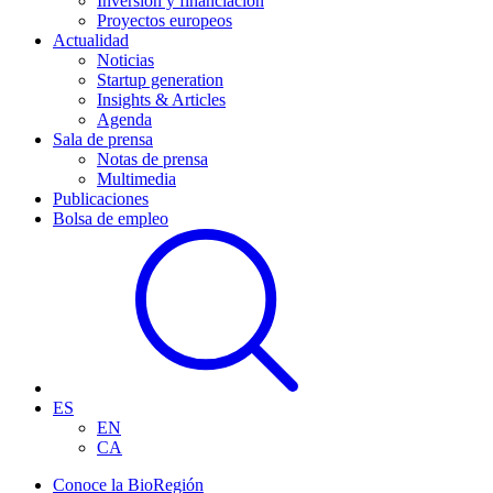
Inversión y financiación
Proyectos europeos
Actualidad
Noticias
Startup generation
Insights & Articles
Agenda
Sala de prensa
Notas de prensa
Multimedia
Publicaciones
Bolsa de empleo
ES
EN
CA
Conoce la BioRegión