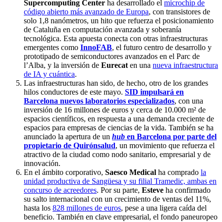
Supercomputing Center
ha desarrollado el
microchip de
código abierto más avanzado de Europa
, con transistores de
solo 1,8 nanómetros, un hito que refuerza el posicionamiento
de Cataluña en computación avanzada y soberanía
tecnológica. Esta apuesta conecta con otras infraestructuras
emergentes como
InnoFAB
, el futuro centro de desarrollo y
prototipado de semiconductores avanzados en el Parc de
l’Alba, y la inversión de
Eurecat
en una
nueva infraestructura
de IA y cuántica
.
Las infraestructuras han sido, de hecho, otro de los grandes
hilos conductores de este mayo.
SID impulsará en
Barcelona nuevos laboratorios especializados
, con una
inversión de 16 millones de euros y cerca de 10.000 m² de
espacios científicos, en respuesta a una demanda creciente de
espacios para empresas de ciencias de la vida. También se ha
anunciado la apertura de un
hub
en Barcelona por parte del
propietario de Quirónsalud
, un movimiento que refuerza el
atractivo de la ciudad como nodo sanitario, empresarial y de
innovación.
En el ámbito corporativo,
Saesco Medical
ha comprado
la
unidad productiva de Sangüesa y su filial Tramedic, ambas en
concurso de acreedores
. Por su parte,
Esteve
ha confirmado
su salto internacional con un crecimiento de ventas del 11%,
hasta los
828 millones de euros
, pese a una ligera caída del
beneficio. También en clave empresarial, el fondo paneuropeo