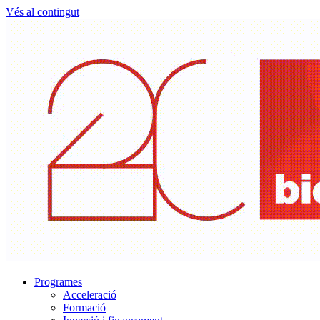
Vés al contingut
Programes
Acceleració
Formació