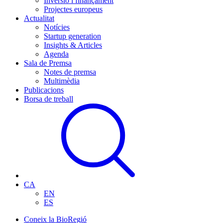
Inversió i finançament
Projectes europeus
Actualitat
Notícies
Startup generation
Insights & Articles
Agenda
Sala de Premsa
Notes de premsa
Multimèdia
Publicacions
Borsa de treball
CA
EN
ES
Coneix la BioRegió