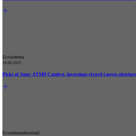
Ecosistema
26.06.2025
Picks of June: ATMP Catalyst, inversions rècord i noves oberture
Ecosistema
Inversió