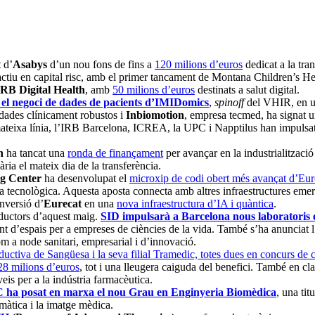
 d’
Asabys
d’un nou fons de fins a
120 milions d’euros
dedicat a la tra
actiu en capital risc, amb el primer tancament de Montana Children’s He
RB Digital Health
, amb
50 milions d’euros
destinats a salut digital.
el negoci de dades de pacients d’IMIDomics
,
spinoff
del VHIR, en un
e dades clínicament robustos i
Inbiomotion
, empresa tecmed, ha signat 
mateixa línia, l’IRB Barcelona, ICREA, la UPC i Napptilus han impulsa
h
ha tancat una
ronda de finançament
per avançar en la industrialització
ària el mateix dia de la transferència.
g Center
ha desenvolupat el
microxip de codi obert més avançat d’Eu
 tecnològica. Aquesta aposta connecta amb altres infraestructures eme
inversió d’
Eurecat
en una
nova infraestructura d’IA i quàntica
.
onductors d’aquest maig.
SID impulsarà a Barcelona nous laboratoris e
nt d’espais per a empreses de ciències de la vida. També s’ha anunciat 
om a node sanitari, empresarial i d’innovació.
oductiva de Sangüesa i la seva filial Tramedic, totes dues en concurs de c
28 milions d’euros
, tot i una lleugera caiguda del benefici. També en c
eis per a la indústria farmacèutica.
ha posat en marxa el nou Grau en Enginyeria Biomèdica
, una ti
rmàtica i la imatge mèdica.