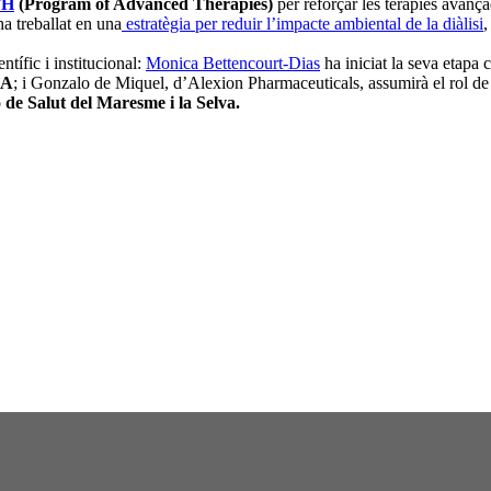
TH
(Program of Advanced Therapies)
per reforçar les teràpies avan
a treballat en una
estratègia per reduir l’impacte ambiental de la diàlisi
,
tífic i institucional:
Monica Bettencourt-Dias
ha iniciat la seva etapa 
CA
; i Gonzalo de Miquel, d’Alexion Pharmaceuticals, assumirà el rol d
de Salut del Maresme i la Selva.