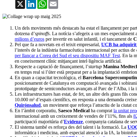
X
LinkedIn
WhatsApp
Email
Un dels moviments més destacats ha estat el llançament per part
dotzena d’
spinoffs
. La notícia s’afegeix a un mes especialment 
milions d’euros
per invertir en salut infantil, i el tancament de
C
Pel que fa a novetats en el teixit empresarial,
UCB ha adquirit 
l’interès de la indústria farmacèutica internacional per actius d
per llançar a Corea del Sud el seu dispositiu MAF Test
. En la 
en coneixement clínic mitjançant intel·ligència artificial.
Respecte a captació de finançament, l’
startup
Manina Medtec
en temps real si l’úter està preparat per a la implantació embrion
En quan a capacitat tecnològica, el
Barcelona Supercomputin
posicionament de Catalunya en computació avançada i sobirania
prototipatge de semiconductors avançats al Parc de l’Alba, i la 
Les infraestructures han estat, de fet, un altre dels grans fils c
10.000 m² d’espais científics, en resposta a una demanda creixe
Quirónsalud
, un moviment que reforça l’atractiu de la ciutat c
En l’àmbit corporatiu,
Saesco Medical
ha comprat
la unitat pr
internacional amb un creixement de vendes de l’11%, fins als
8
participació majoritària d’
Evidenze
, companyia catalana de serv
El sistema també es reforça des del talent i la formació. La
UOC 
informàtica i medicina, amb especial atenció a la IA, la bioinfo