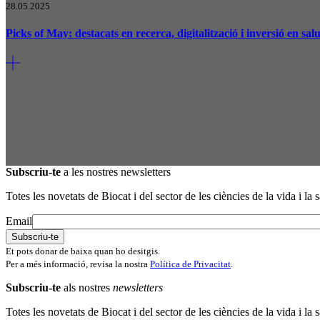
28.05.2025
Picks of May: destacats en recerca, digitalització i inversió en salu
Subscriu-te
a les nostres newsletters
Totes les novetats de Biocat i del sector de les ciències de la vida i la s
Email
Et pots donar de baixa quan ho desitgis.
Per a més informació, revisa la nostra
Política de Privacitat
.
Subscriu-te
als nostres
newsletters
Totes les novetats de Biocat i del sector de les ciències de la vida i la s