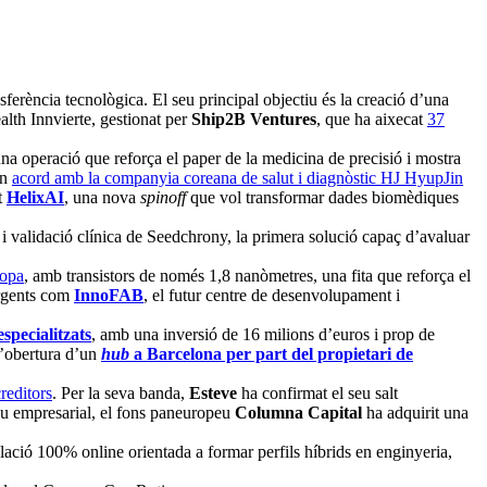
nsferència tecnològica. El seu principal objectiu és la creació d’una
alth Innvierte, gestionat per
Ship2B Ventures
, que ha aixecat
37
a operació que reforça el paper de la medicina de precisió i mostra
un
acord amb la companyia coreana de salut i diagnòstic HJ HyupJin
t
HelixAI
, una nova
spinoff
que vol transformar dades biomèdiques
 i validació clínica de Seedchrony, la primera solució capaç d’avaluar
ropa
, amb transistors de només 1,8 nanòmetres, una fita que reforça el
rgents com
InnoFAB
, el futur centre de desenvolupament i
specialitzats
, amb una inversió de 16 milions d’euros i prop de
l’obertura d’un
hub
a Barcelona per part del propietari de
reditors
. Per la seva banda,
Esteve
ha confirmat el seu salt
lau empresarial, el fons paneuropeu
Columna Capital
ha adquirit una
tulació 100% online orientada a formar perfils híbrids en enginyeria,