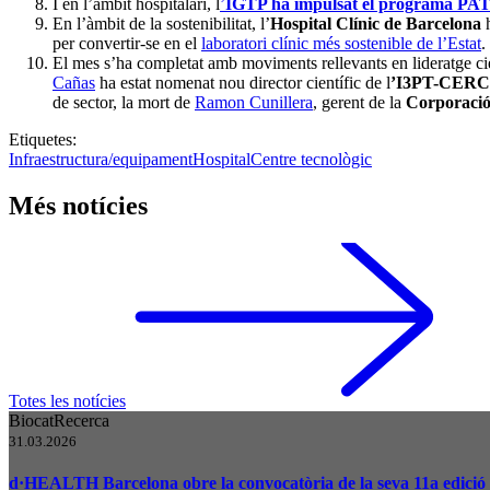
I en l’àmbit hospitalari, l
’
IGTP ha impulsat el programa PA
En l’àmbit de la sostenibilitat, l’
Hospital Clínic de Barcelona
h
per convertir-se en el
laboratori clínic més sostenible de l’Estat
.
El mes s’ha completat amb moviments rellevants en lideratge cien
Cañas
ha estat nomenat nou director científic de l
’I3PT-CER
de sector, la mort de
Ramon Cunillera
, gerent de la
Corporació 
Etiquetes:
Infraestructura/equipament
Hospital
Centre tecnològic
Més notícies
Totes les notícies
Biocat
Recerca
31.03.2026
d·HEALTH Barcelona obre la convocatòria de la seva 11a edició