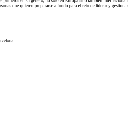
os primeros en su género, no sólo en Europa sino también internacionalm
sonas que quieren prepararse a fondo para el reto de liderar y gestionar 
rcelona