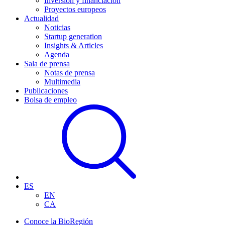
Inversión y financiación
Proyectos europeos
Actualidad
Noticias
Startup generation
Insights & Articles
Agenda
Sala de prensa
Notas de prensa
Multimedia
Publicaciones
Bolsa de empleo
ES
EN
CA
Conoce la BioRegión