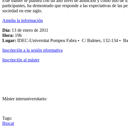
Este máster se plantea con un alto nivel de ambición y como uno de l
participantes, ha demostrado que responde a las expectativas de las per
sociedad en este siglo.
Amplia la información
Día:
13 de enero de 2011
Hora:
19h
Lugar:
IDEC-Universitat Pompeu Fabra • C/ Balmes, 132-134 • Ba
Inscripción a la sesión nformativa
Inscripción al máster
Máster interuniversitario:
Tags:
Biocat