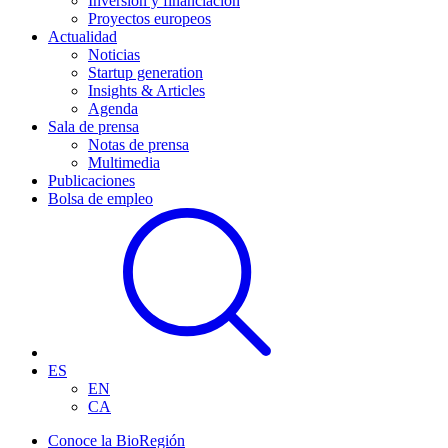
Inversión y financiación
Proyectos europeos
Actualidad
Noticias
Startup generation
Insights & Articles
Agenda
Sala de prensa
Notas de prensa
Multimedia
Publicaciones
Bolsa de empleo
ES
EN
CA
Conoce la BioRegión