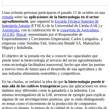
Unas ochenta personas participaron el pasado 15 de
octubre en una
jornada
sobre las
aplicaciones de la biotecnología en el sector
agroalimentario
, que organizó la
Escuela Técnica Superior de
Ingeniería Agraria
(ETSEA) de la Universidad de Lleida (UdL) y
Agrotecnio
, con la colaboración de la
consejería de Agricultura
,
ACCIÓ
,
Biocat
-representada por el Responsable de
Emprendimiento y Crecimiento Empresarial, Carlos Lurigados-, y
empresas como Semillas Fitó, Selección Batallé SA, MahouSan
Miguel y Indulleida.
El objetivo de la jornada era dar a conocer las capacidades que
puede tener la biotecnología al servicio del sector agroalimentario
como tecnología facilitadora transversal, hecho que abre las puertas
a nuevos retos de futuro para el desarrollo de una agricultura y de
una industria alimentaria sostenibles y competitivas.
En las charlas, se enfatizó la idea de que
la biotecnología puede ir
más allá de los cultivos transgénicos
para dar aplicaciones en otros
ámbitos muy diferentes como la ganadería o la industria. Los
mismos investigadores de la UdL sirvieron de ejemplo para explicar
algunas de sus investigaciones punteras, que se están distinguiendo
en temas como el incremento de la producción de compuestos
activos en plantas, la mejora de la calidad de la carne, la selección de