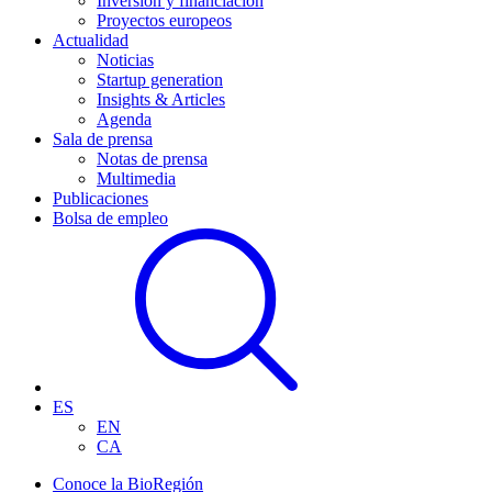
Inversión y financiación
Proyectos europeos
Actualidad
Noticias
Startup generation
Insights & Articles
Agenda
Sala de prensa
Notas de prensa
Multimedia
Publicaciones
Bolsa de empleo
ES
EN
CA
Conoce la BioRegión