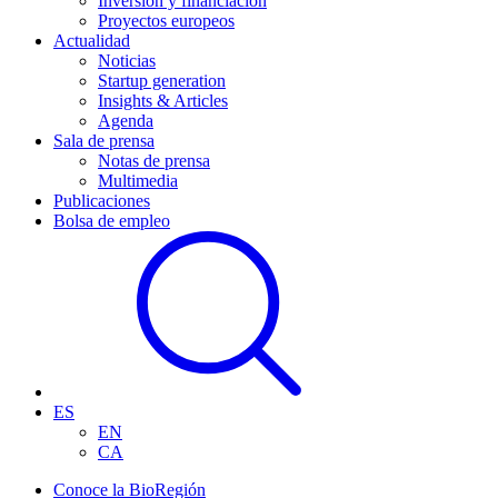
Inversión y financiación
Proyectos europeos
Actualidad
Noticias
Startup generation
Insights & Articles
Agenda
Sala de prensa
Notas de prensa
Multimedia
Publicaciones
Bolsa de empleo
ES
EN
CA
Conoce la BioRegión