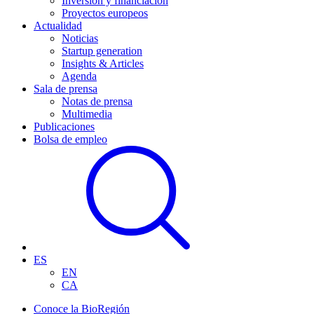
Inversión y financiación
Proyectos europeos
Actualidad
Noticias
Startup generation
Insights & Articles
Agenda
Sala de prensa
Notas de prensa
Multimedia
Publicaciones
Bolsa de empleo
ES
EN
CA
Conoce la BioRegión