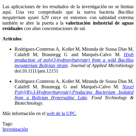
Las aplicaciones de los resultados de la investigación no se limitan
aquí. Una vez comprobado que la nueva bacteria
Bacillus
megaterium uyuni S29
crece en entornos con salinidad extrema
también se abre la puerta a la
valorización industrial de aguas
residuales
con altas concentraciones de sal.
Artículos
:
Rodriguez-Contreras A, Koller M, Miranda de Sousa Dias M,
Calafell M, Braunegg G and Marqués-Calvo M.
High
production of poly(3-hydroxybutyrate) from a wild Bacillus
megaterium Bolivian strain
.
Journal of Applied Microbiology
doi:10.1111/jam.12151
Rodriguez-Contreras A, Koller M, Miranda de Sousa Dias M,
Calafell M, Braunegg G and Marqués-Calvo M.
Novel
Poly[(R)-3-Hydroxybutyrate]-Producing Bacterium Isolated
from a Bolivian Hypersaline Lake
.
Food Technology &
Biotechnology
.
Más información en el
web de la UPC
.
Tags:
Investigación