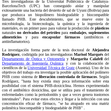
Tres investigadoras de la Universitat Politècnica de Catalunya-
BarcelonaTech (UPC) han conseguido aislar y manipular
exitosamente una bacteria del desierto de sal de Uyuni (Bolivia) para
que produzca un biopolímero biodegradable y biocompatible
llamado PHB. Este descubrimiento, que se mueve entre la
microbiología, la biotecnología, la química y la ingeniería de
materiales, es un primer paso para valorar la producción de
plásticos
naturales
no derivados del petróleo
para
embalajes
,
suplementos
alimenticios
y para
encapsular fármacos
(antibióticos e
antiinflamatorios).
La investigación forma parte de la tesis doctoral de
Alejandra
Rodríguez
, codirigida por las investigadoras
Marisol Marqués
del
Departamento de Óptica y Optometría
y
Margarita Calafell
del
Departamento de Ingeniería Química
y con la colaboración de
científicos de la
Universidad Técnica de Gratz
(Austria). Uno de los
objetivos del trabajo era investigar la posible aplicación del polímero
PHB como sistema de
liberación controlada de fármacos
. Según
Rodríguez, "hasta hoy existía muy poca información sobre esta
posibilidad con el sistema PHB-doxiciclina. Hemos experimentado
con el antibiótico doxiciclina, que se utiliza para el tratamiento de
enfermedades como la periodontitis y que a veces genera trastornos
intestinales". Para evitar estos efectos y llegar a la infección con una
concentración eficaz de fármaco, "se ha atrapado en una matriz
polimérica biocompatible y biodegradable de PHB" .