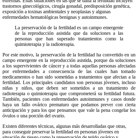
enfermas. Estas situaciones en las que se daña la fertilidad incluyen
trastornos ginecológicos, cirugía gonadal, predisposición genética,
exposición a toxinas ambientales y neoplasias y algunas
enfermedades hematológicas benignas y autoinmunes.
La preservación de la fertilidad es un campo emergente
de la reproducción asistida que da soluciones a las
personas que han superado tratamientos como la
quimioterapia y la radioterapia.
Por este motivo, la preservación de la fertilidad ha convertido en un
campo emergente en la reproducción asistida, porque da soluciones
a los supervivientes de cáncer y a todas aquellas personas afectadas
por enfermedades a consecuencia de las cuales han tomado
medicamentos o han sido sometidas a tratamientos que afectan a la
fertilidad. Los principales candidatos son personas jóvenes, incluso
niñas y niños, que deben ser sometidos a un tratamiento de
radioterapia o quimioterapia que comprometerá su fertilidad futura.
También, pacientes con enfermedades autoinmunes y casos donde
haya un fallo ovárico prematuro que podamos prever con cierta
anticipación y para los que pensamos que vale la pena congelar los
óvulos o una porción del ovario.
Existen diferentes técnicas, algunas más desarrolladas que otras,
para conseguir preservar la fertilidad en personas jóvenes en
situación de riesgo como la preservación de tejido ovárico y