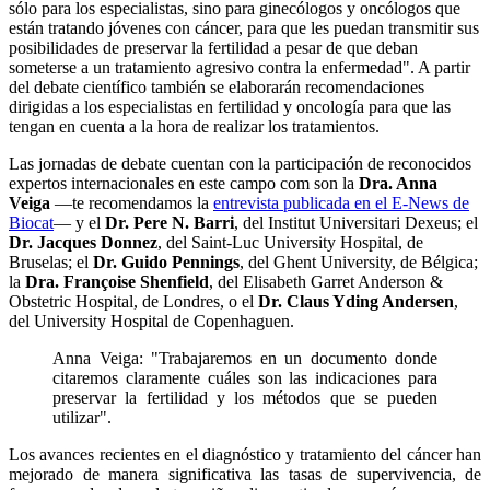
sólo para los especialistas, sino para ginecólogos y oncólogos que
están tratando jóvenes con cáncer, para que les puedan transmitir sus
posibilidades de preservar la fertilidad a pesar de que deban
someterse a un tratamiento agresivo contra la enfermedad". A partir
del debate científico también se elaborarán recomendaciones
dirigidas a los especialistas en fertilidad y oncología para que las
tengan en cuenta a la hora de realizar los tratamientos.
Las jornadas de debate cuentan con la participación de reconocidos
expertos internacionales en este campo com son la
Dra. Anna
Veiga
—te recomendamos la
entrevista publicada en el E-News de
Biocat
— y el
Dr. Pere N. Barri
, del Institut Universitari Dexeus; el
Dr. Jacques Donnez
, del Saint-Luc University Hospital, de
Bruselas; el
Dr. Guido Pennings
, del Ghent University, de Bélgica;
la
Dra. Françoise Shenfield
, del Elisabeth Garret Anderson &
Obstetric Hospital, de Londres, o el
Dr. Claus Yding Andersen
,
del University Hospital de Copenhaguen.
Anna Veiga: "Trabajaremos en un documento donde
citaremos claramente cuáles son las indicaciones para
preservar la fertilidad y los métodos que se pueden
utilizar".
Los avances recientes en el diagnóstico y tratamiento del cáncer han
mejorado de manera significativa las tasas de supervivencia, de