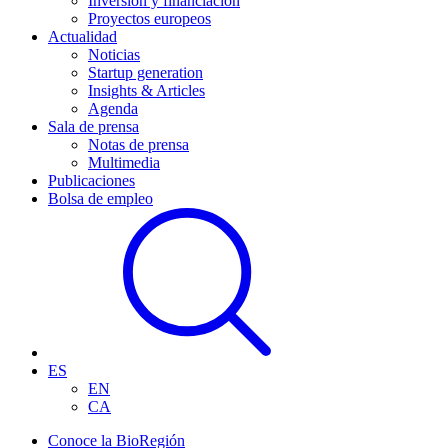
Inversión y financiación
Proyectos europeos
Actualidad
Noticias
Startup generation
Insights & Articles
Agenda
Sala de prensa
Notas de prensa
Multimedia
Publicaciones
Bolsa de empleo
ES
EN
CA
Conoce la BioRegión