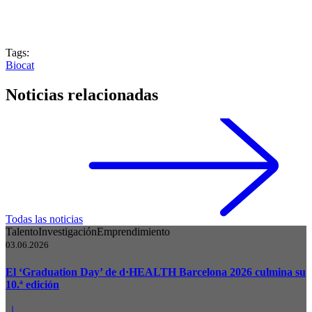
Tags:
Biocat
Noticias relacionadas
Todas las noticias
Talento
Investigación
Emprendimiento
03.06.2026
El ‘Graduation Day’ de d·HEALTH Barcelona 2026 culmina su
10.ª edición