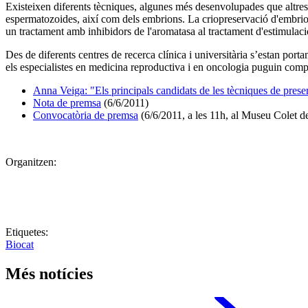
Existeixen diferents tècniques, algunes més desenvolupades que altres, p
espermatozoides, així com dels embrions. La criopreservació d'embrions
un tractament amb inhibidors de l'aromatasa al tractament d'estimulació p
Des de diferents centres de recerca clínica i universitària s’estan port
els especialistes en medicina reproductiva i en oncologia puguin compar
Anna Veiga: "Els principals candidats de les tècniques de preser
Nota de premsa
(6/6/2011)
Convocatòria de premsa
(6/6/2011, a les 11h, al Museu Colet d
Organitzen:
Etiquetes:
Biocat
Més notícies