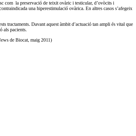
c com la preservació de teixit ovàric i testicular, d’ovòcits i
contraindicada una hiperestimulació ovàrica. En altres casos s’afegeix
uests tractaments. Davant aquest àmbit d’actuació tan ampli és vital que
ó als pacients.
-News de Biocat, maig 2011)