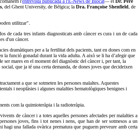
comanem l'
entrevista publicada a l'E-News de Biocat
— el
Dr. Pere
s
, del Ghent University, de Bèlgica; la
Dra. Françoise Shenfield
, de
oden utilitzar".
dos de cada tres infants diagnosticats amb càncer es cura i un de cada
es d'un càncer.
ies dramàtiques per a la fertilitat dels pacients, tant en dones com en
en la funció gonadal durant la vida adulta. A això se li ha d’afegir que
de ser mares en el moment del diagnòstic del càncer i, per tant, la
ó social, que ja té una certa demanda, de dones joves que decideixen
l tractament a que se sotmeten les persones malaltes. Aquestes
bientals i neoplàsies i algunes malalties hematològiques benignes i
ents com la quimioteràpia i la radioteràpia.
vivents de càncer i a totes aquelles persones afectades per malalties a
persones joves, fins i tot nenes i nens, que han de ser sotmesos a un
n hi hagi una fallada ovàrica prematura que puguem preveure amb certa