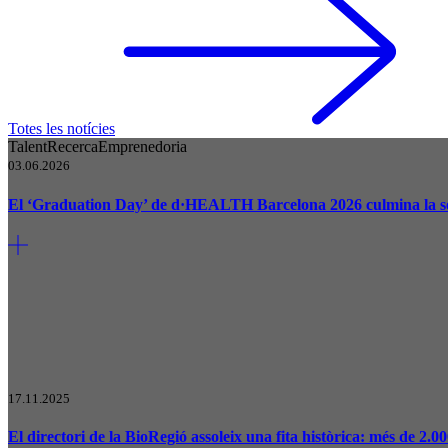
Totes les notícies
Talent
Recerca
Emprenedoria
03.06.2026
El ‘Graduation Day’ de d·HEALTH Barcelona 2026 culmina la se
17.11.2025
El directori de la BioRegió assoleix una fita històrica: més de 2.00