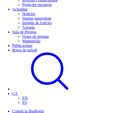
Inversió i finançament
Projectes europeus
Actualitat
Notícies
Startup generation
Insights & Articles
Agenda
Sala de Premsa
Notes de premsa
Multimèdia
Publicacions
Borsa de treball
CA
EN
ES
Coneix la BioRegió