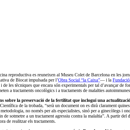
icina reproductiva es reuneixen al Museu Colet de Barcelona en les jor
tiva de Biocat impulsada per l’
Obra Social “la Caixa”
— i la
Fundació
ls i de les tècniques que encara són experimentals per tal d’avançar de f
tmeten a tractaments oncològics i a tractaments de malalties autoimmunes
sobre la preservació de la fertilitat que inclogui una actualització 
entífica de la trobada, “serà un document on es dirà clarament quines só
ta metodologia, no només per als especialistes, sinó per a ginecòlegs i on
hagin de sotmetre a un tractament agressiu contra la malaltia”. A partir d
ora de realitzar els tractaments.