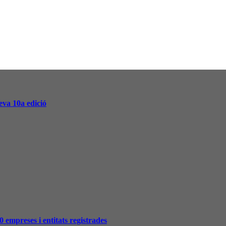
va 10a edició
0 empreses i entitats registrades