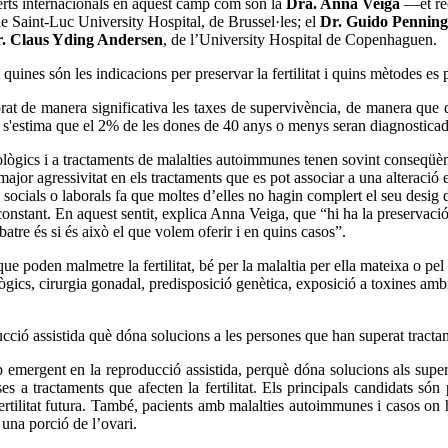
erts internacionals en aquest camp com són la
Dra. Anna Veiga
—et re
de Saint-Luc University Hospital, de Brussel·les; el
Dr. Guido Penning
. Claus Yding Andersen
, de l’University Hospital de Copenhaguen.
nes són les indicacions per preservar la fertilitat i quins mètodes es p
orat de manera significativa les taxes de supervivència, de manera que 
a, s'estima que el 2% de les dones de 40 anys o menys seran diagnosticad
ològics i a tractaments de malalties autoimmunes tenen sovint conseqüènc
major agressivitat en els tractaments que es pot associar a una alteració 
 socials o laborals fa que moltes d’elles no hagin complert el seu desig 
constant. En aquest sentit, explica Anna Veiga, que “hi ha la preservaci
batre és si és això el que volem oferir i en quins casos”.
e poden malmetre la fertilitat, bé per la malaltia per ella mateixa o pe
ològics, cirurgia gonadal, predisposició genètica, exposició a toxines am
ucció assistida què dóna solucions a les persones que han superat tractam
p emergent en la reproducció assistida, perquè dóna solucions als super
a tractaments que afecten la fertilitat. Els principals candidats són 
ertilitat futura. També, pacients amb malalties autoimmunes i casos o
 una porció de l’ovari.