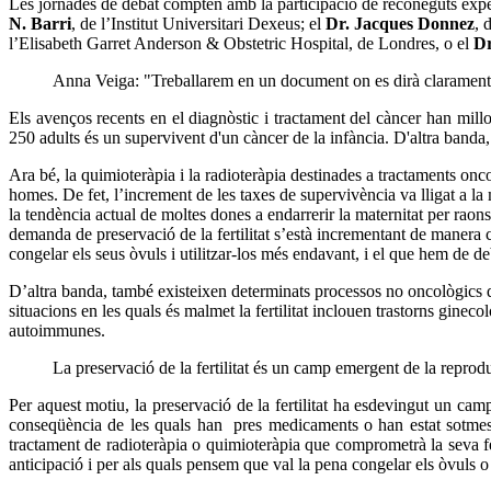
Les jornades de debat compten amb la participació de reconeguts exp
N. Barri
, de l’Institut Universitari Dexeus; el
Dr. Jacques Donnez
, 
l’Elisabeth Garret Anderson & Obstetric Hospital, de Londres, o el
Dr
Anna Veiga: "Treballarem en un document on es dirà clarament qui
Els avenços recents en el diagnòstic i tractament del càncer han mill
250 adults és un supervivent d'un càncer de la infància. D'altra band
Ara bé, la quimioteràpia i la radioteràpia destinades a tractaments onc
homes. De fet, l’increment de les taxes de supervivència va lligat a la 
la tendència actual de moltes dones a endarrerir la maternitat per raons
demanda de preservació de la fertilitat s’està incrementant de manera 
congelar els seus òvuls i utilitzar-los més endavant, i el que hem de de
D’altra banda, també existeixen determinats processos no oncològics qu
situacions en les quals és malmet la fertilitat inclouen trastorns ginec
autoimmunes.
La preservació de la fertilitat és un camp emergent de la reprod
Per aquest motiu, la preservació de la fertilitat ha esdevingut un cam
conseqüència de les quals han pres medicaments o han estat sotmeses 
tractament de radioteràpia o quimioteràpia que comprometrà la seva f
anticipació i per als quals pensem que val la pena congelar els òvuls o