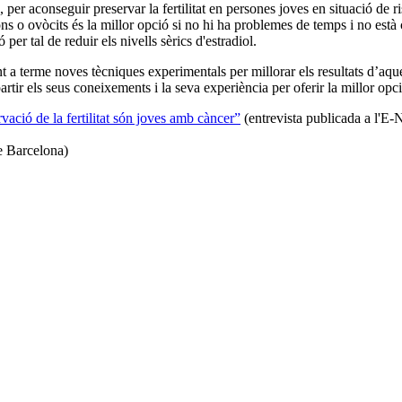
er aconseguir preservar la fertilitat en persones joves en situació de ris
 o ovòcits és la millor opció si no hi ha problemes de temps i no està 
er tal de reduir els nivells sèrics d'estradiol.
ant a terme noves tècniques experimentals per millorar els resultats d’aq
tir els seus coneixements i la seva experiència per oferir la millor opci
vació de la fertilitat són joves amb càncer”
(entrevista publicada a l'E
e Barcelona)