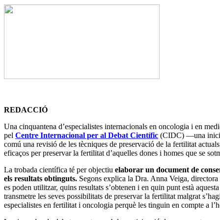
REDACCIÓ
Una cinquantena d’especialistes internacionals en oncologia i en med
pel
Centre Internacional per al Debat Científic
(CIDC) —una inicia
comú una revisió de les tècniques de preservació de la fertilitat actua
eficaços per preservar la fertilitat d’aquelles dones i homes que se so
La trobada científica té per objectiu
elaborar un document de consens 
els resultats obtinguts.
Segons explica la Dra. Anna Veiga, directora Ci
es poden utilitzar, quins resultats s’obtenen i en quin punt està aques
transmetre les seves possibilitats de preservar la fertilitat malgrat s’
especialistes en fertilitat i oncologia perquè les tinguin en compte a l’h