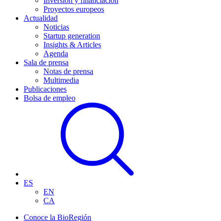
Inversión y financiación
Proyectos europeos
Actualidad
Noticias
Startup generation
Insights & Articles
Agenda
Sala de prensa
Notas de prensa
Multimedia
Publicaciones
Bolsa de empleo
ES
EN
CA
Conoce la BioRegión