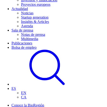
Inversión y financiación
Proyectos europeos
Actualidad
Noticias
Startup generation
Insights & Articles
Agenda
Sala de prensa
Notas de prensa
Multimedia
Publicaciones
Bolsa de empleo
ES
EN
CA
Conoce la BioRegión