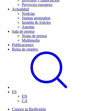
Inversión y financiación
Proyectos europeos
Actualidad
Noticias
Startup generation
Insights & Articles
Agenda
Sala de prensa
Notas de prensa
Multimedia
Publicaciones
Bolsa de empleo
ES
EN
CA
Conoce la BioRegión