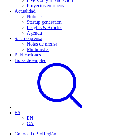
Inversión y financiación
Proyectos europeos
Actualidad
Noticias
Startup generation
Insights & Articles
Agenda
Sala de prensa
Notas de prensa
Multimedia
Publicaciones
Bolsa de empleo
ES
EN
CA
Conoce la BioRegión