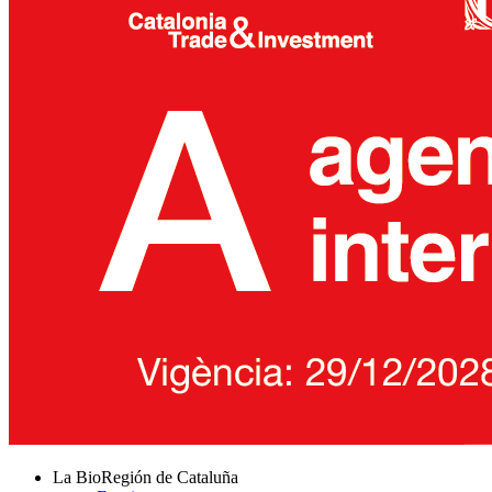
La BioRegión de Cataluña