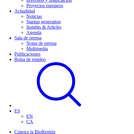
Inversión y financiación
Proyectos europeos
Actualidad
Noticias
Startup generation
Insights & Articles
Agenda
Sala de prensa
Notas de prensa
Multimedia
Publicaciones
Bolsa de empleo
ES
EN
CA
Conoce la BioRegión