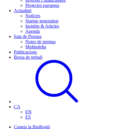
Inversió i finançament
Projectes europeus
Actualitat
Notícies
Startup generation
Insights & Articles
Agenda
Sala de Premsa
Notes de premsa
Multimèdia
Publicacions
Borsa de treball
CA
EN
ES
Coneix la BioRegió