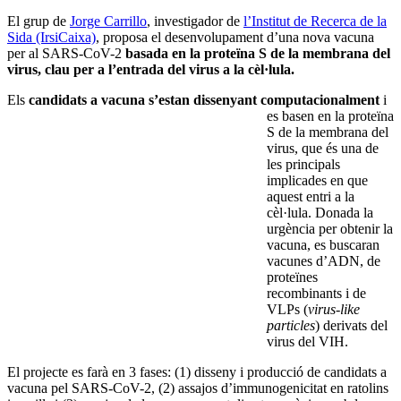
El grup de
Jorge Carrillo
, investigador de
l’Institut de Recerca de la
Sida (IrsiCaixa)
, proposa el desenvolupament d’una nova vacuna
per al SARS-CoV-2
basada en la proteïna S de la membrana del
virus, clau per a l’entrada del virus a la cèl·lula.
Els
candidats a vacuna s’est
an dissenyant computacionalment
i
es basen en la proteïna
S de la membrana del
virus, que és una de
les principals
implicades en que
aquest entri a la
cèl·lula. Donada la
urgència per obtenir la
vacuna, es buscaran
vacunes d’ADN, de
proteïnes
recombinants i de
VLPs (
virus-like
particles
) derivats del
virus del VIH.
El projecte es farà en 3 fases: (1) disseny i producció de candidats a
vacuna pel SARS-CoV-2, (2) assajos d’immunogenicitat en ratolins