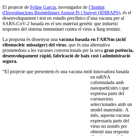
El projecte de
Felipe Garcia
, investigador de
l’Institut
d'Investigacions Biomèdiques August Pi i Sunyer (IDIBAPS)
, és el
desenvolupament i test en estudis preclínics d’una vacuna per al
SARS-CoV-2 basada en el seu material genètic que indueixi
respostes del sistema immunitari contra el virus a llarg termini.
La proposta és dissenyar una
vacuna basada en l’ARNm (àcid
ribonucleic missatger) del virus
, que és una alternativa
prometedora a les vacunes convencionals per la seva
gran potència,
desenvolupament ràpid, fabricació de baix cost i administració
segura.
“El projecte que presentem és una vacun
a molt innovadora basada
en mRNA
coformulada amb
nanopartícules i que
expressa parts del
coronavirus
seleccionades amb un
model matemàtic. A
més, aquesta vacuna
expressaria parts del
virus no només per
obtenir una resposta