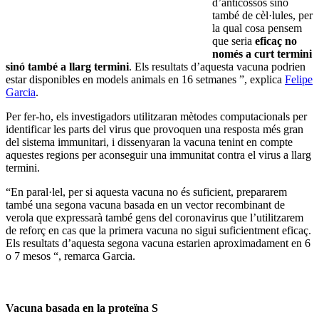
d’anticossos sinó
també de cèl·lules, per
la qual cosa pensem
que seria
eficaç no
només a curt termini
sinó també a llarg termini
. Els resultats d’aquesta vacuna podrien
estar disponibles en models animals en 16 setmanes ”, explica
Felipe
Garcia
.
Per fer-ho, els investigadors utilitzaran mètodes computacionals per
identificar les parts del virus que provoquen una resposta més gran
del sistema immunitari, i dissenyaran la vacuna tenint en compte
aquestes regions per aconseguir una immunitat contra el virus a llarg
termini.
“En paral·lel, per si aquesta vacuna no és suficient, prepararem
també una segona vacuna basada en un vector recombinant de
verola que expressarà també gens del coronavirus que l’utilitzarem
de reforç en cas que la primera vacuna no sigui suficientment eficaç.
Els resultats d’aquesta segona vacuna estarien aproximadament en 6
o 7 mesos “, remarca Garcia.
Vacuna basada en la proteïna S