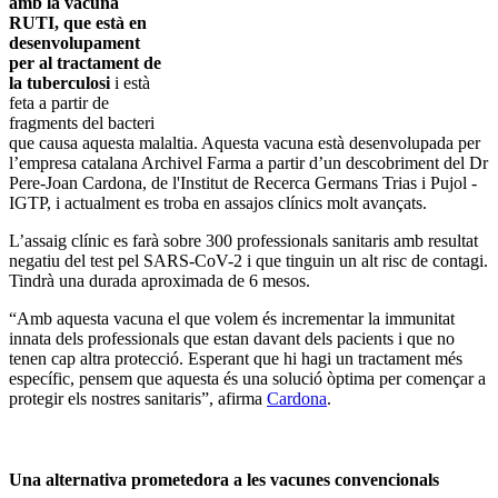
amb la vacuna
RUTI, que està en
desenvolupament
per al tractament de
la tuberculosi
i està
feta a partir de
fragments del bacteri
que causa aquesta malaltia. Aquesta vacuna està desenvolupada per
l’empresa catalana Archivel Farma a partir d’un descobriment del Dr
Pere-Joan Cardona, de l'Institut de Recerca Germans Trias i Pujol -
IGTP, i actualment es troba en assajos clínics molt avançats.
L’assaig clínic es farà sobre 300 professionals sanitaris amb resultat
negatiu del test pel SARS-CoV-2 i que tinguin un alt risc de contagi.
Tindrà una durada aproximada de 6 mesos.
“Amb aquesta vacuna el que volem és incrementar la immunitat
innata dels professionals que estan davant dels pacients i que no
tenen cap altra protecció. Esperant que hi hagi un tractament més
específic, pensem que aquesta és una solució òptima per començar a
protegir els nostres sanitaris”, afirma
Cardona
.
Una alternativa prometedora a les vacunes convencionals