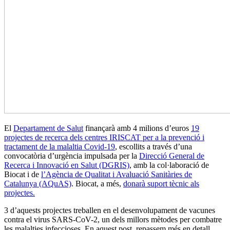
El
Departament de Salut
finançarà amb 4 milions d’euros
19
projectes de recerca dels centres IRISCAT per a la prevenció i
tractament de la malaltia Covid-19
, escollits a través d’una
convocatòria d’urgència impulsada per la
Direcció General de
Recerca i Innovació en Salut (DGRIS)
, amb la col·laboració de
Biocat i de
l’Agència de Qualitat i Avaluació Sanitàries de
Catalunya (AQuAS)
. Biocat, a més,
donarà suport tècnic als
projectes.
3 d’aquests projectes treballen en el desenvolupament de vacunes
contra el virus SARS-CoV-2, un dels millors mètodes per combatre
les malalties infeccioses. En aquest post, repassem més en detall