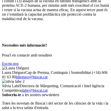
i conills i (3) assajos de la vacuna en ratolins transgènics amb la
proteïna ACE-2 humana, per simular amb més exactitud el cos humà
i veure si la vacuna actua de manera eficaç. En aquest tercer punt és
on s’estudiarà la capacitat profilàctica (de protecció contra la
malaltia) real de la vacuna.
Necessites més informació?
Posa't en contacte amb nosaltres
Escriu-nos
Laura Diéguez
Cap de Premsa, Continguts i Sostenibilitat
(+34) 606
81 63 80
ldieguez@biocat.cat
Silvia Labé
Directora de Màrqueting, Comunicació i Intel·ligència
Competitiva
slabe@biocat.cat
Subscriu-te
a les nostres newsletters
Totes les novetats de Biocat i del sector de les ciències de la vida i la
salut a la teva safata d'entrada.