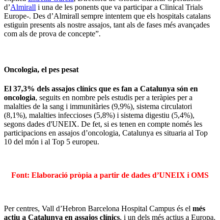
d’
Almirall
i una de les ponents que va participar a Clinical Trials
Europe-. Des d’Almirall sempre intentem que els hospitals catalans
estiguin presents als nostre assajos, tant als de fases més avançades
com als de prova de concepte”.
Oncologia, el pes pesat
El 37,3% dels assajos clínics que es fan a Catalunya són en
oncologia
, seguits en nombre pels estudis per a teràpies per a
malalties de la sang i immunitàries (9,9%), sistema circulatori
(8,1%), malalties infeccioses (5,8%) i sistema digestiu (5,4%),
segons dades d'UNEIX. De fet, si es tenen en compte només les
participacions en assajos d’oncologia, Catalunya es situaria al Top
10 del món i al Top 5 europeu.
Font: Elaboració pròpia a partir de dades d’UNEIX i OMS
Per centres, Vall d’Hebron Barcelona Hospital Campus és el
més
actiu a Catalunya en assajos clínics
, i un dels més actius a Europa.