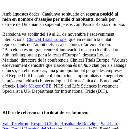
Amb aquestes dades, Catalunya se situaria en
segona posició al
món en nombre d’assajos per milió d’habitants
, només per
darrere de Dinamarca i superant països com Països Baixos o Suïssa.
Barcelona va acollir del 19 al 21 de novembre l’esdeveniment
internacional
Clinical Trials Europe
, que va reunir a la ciutat
representants de l’àmbit dels assajos clínics d’arreu del món.
"Barcelona és un gran centre d’innovació i recerca científica i un
hub
molt important per a la resta d'Europa", destaca Louisa
Maitland, directora de la conferència Clinical Trials Europe. “Aquest
esdeveniment demostra que Barcelona és un
hub
clau per als assaigs
clínics i, en el nostre cas, una gran oportunitat perquè les empreses
del Regne Unit busquin col·laboracions i oportunitats de negoci en
la pròspera indústria biotecnològica i farmacèutica de Barcelona",
afegeix
Linda Magee OBE
, NHS and Life Sciences Investment
Specialist a UK Department for International Trade (DIT).
KOLs de referència i facilitat de reclutament
Vall d’Hebron
,
Hospital Clínic
,
Hospital de Bellvitge
,
Sant Pau
,
Parc Taulí
i
Hospital del Mar
són els centres de la BioRegió amb