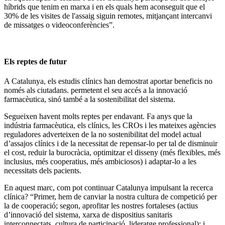
híbrids que tenim en marxa i en els quals hem aconseguit que el
30% de les visites de l'assaig siguin remotes, mitjançant intercanvi
de missatges o videoconferències”.
Els reptes de futur
A Catalunya, els estudis clínics han demostrat aportar beneficis no
només als ciutadans. permetent el seu accés a la innovació
farmacèutica, sinó també a la sostenibilitat del sistema.
Segueixen havent molts reptes per endavant. Fa anys que la
indústria farmacèutica, els clínics, les CROs i les mateixes agències
reguladores adverteixen de la no sostenibilitat del model actual
d’assajos clínics i de la necessitat de repensar-lo per tal de disminuir
el cost, reduir la burocràcia, optimitzar el disseny (més flexibles, més
inclusius, més cooperatius, més ambiciosos) i adaptar-lo a les
necessitats dels pacients.
En aquest marc, com pot continuar Catalunya impulsant la recerca
clínica? “Primer, hem de canviar la nostra cultura de competició per
la de cooperació; segon, aprofitar les nostres fortaleses (actius
d’innovació del sistema, xarxa de dispositius sanitaris
interconnectats, cultura de participació, lideratge professional); i