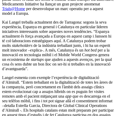
Medicaments Initiative ha llançat un gran projecte anomenat
Trials@Home
per desenvolupar un marc operatiu per a aquest
model a Europa.
Kai Langel treballa actualment des de Tarragona: segons la seva
experiència, Espanya en general i Catalunya en particular lideren
iniciatives interessants sobre aquestes noves tendències. “Espanya
actualment és força avançada a Europa en aquest camp i Janssen hi
té col·laboracions estratègiques aquí. A Catalunya podem trobar
molts
stakeholders
de la indústria treballant junts, i hi ha un esperit
molt innovador –explica-. A més, Catalunya és un
hot bed
per a la
innovació en tecnologia mòbil i el Mobile World Congress genera
un ecosistema de
startups
que ajuden a aquests avenços, per la qual
cosa és sens dubte un bon lloc on ser-hi si treballes en la innovació
d’avantguarda”.
Langel esmenta com exemple l’experiència de digitalització
d’Almirall. “Estem treballant en la digitalització de totes les àrees de
la companyia, però concretament en l'àmbit dels assaigs clínics
estem evolucionat cap a assajos híbrids on es puguin fer visites
remotes amb el pacient mitjançant una
app
que es descarrega en el
seu telèfon mòbil, i fins i tot pot signar allà el consentiment informat
–detalla Estrella Garcia, Directora de Global Clinical Operations
d’Almirall -. Els hospitals catalans estan molt preparats per participar
en aquest tipus d’estudis i de fet Catalunya participa en dos assajos