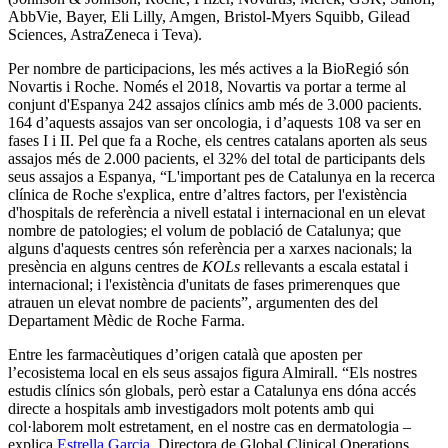
AbbVie, Bayer, Eli Lilly, Amgen, Bristol-Myers Squibb, Gilead
Sciences, AstraZeneca i Teva).
Per nombre de participacions, les més actives a la BioRegió són
Novartis i Roche. Només el 2018, Novartis va portar a terme al
conjunt d'Espanya 242 assajos clínics amb més de 3.000 pacients.
164 d’aquests assajos van ser oncologia, i d’aquests 108 va ser en
fases I i II. Pel que fa a Roche, els centres catalans aporten als seus
assajos més de 2.000 pacients, el 32% del total de participants dels
seus assajos a Espanya, “L'important pes de Catalunya en la recerca
clínica de Roche s'explica, entre d’altres factors, per l'existència
d'hospitals de referència a nivell estatal i internacional en un elevat
nombre de patologies; el volum de població de Catalunya; que
alguns d'aquests centres són referència per a xarxes nacionals; la
presència en alguns centres de
KOLs
rellevants a escala estatal i
internacional; i l'existència d'unitats de fases primerenques que
atrauen un elevat nombre de pacients”, argumenten des del
Departament Mèdic de Roche Farma.
Entre les farmacèutiques d’origen català que aposten per
l’ecosistema local en els seus assajos figura Almirall. “Els nostres
estudis clínics són globals, però estar a Catalunya ens dóna accés
directe a hospitals amb investigadors molt potents amb qui
col·laborem molt estretament, en el nostre cas en dermatologia –
explica
Estrella Garcia
, Directora de Global Clinical Operations