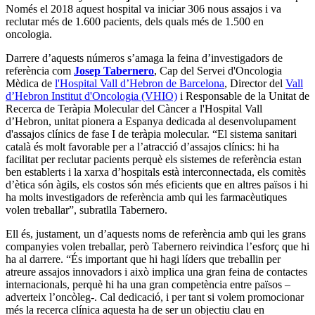
Només el 2018 aquest hospital va iniciar 306 nous assajos i va
reclutar més de 1.600 pacients, dels quals més de 1.500 en
oncologia.
Darrere d’aquests números s’amaga la feina d’investigadors de
referència com
Josep Tabernero
, Cap del Servei d'Oncologia
Mèdica de
l'Hospital Vall d’Hebron de Barcelona
, Director del
Vall
d’Hebron Institut d'Oncologia (VHIO)
i Responsable de la Unitat de
Recerca de Teràpia Molecular del Càncer a l'Hospital Vall
d’Hebron, unitat pionera a Espanya dedicada al desenvolupament
d'assajos clínics de fase I de teràpia molecular. “El sistema sanitari
català és molt favorable per a l’atracció d’assajos clínics: hi ha
facilitat per reclutar pacients perquè els sistemes de referència estan
ben establerts i la xarxa d’hospitals està interconnectada, els comitès
d’ètica són àgils, els costos són més eficients que en altres països i hi
ha molts investigadors de referència amb qui les farmacèutiques
volen treballar”, subratlla Tabernero.
Ell és, justament, un d’aquests noms de referència amb qui les grans
companyies volen treballar, però Tabernero reivindica l’esforç que hi
ha al darrere. “És important que hi hagi líders que treballin per
atreure assajos innovadors i això implica una gran feina de contactes
internacionals, perquè hi ha una gran competència entre països –
adverteix l’oncòleg-. Cal dedicació, i per tant si volem promocionar
més la recerca clínica aquesta ha de ser un objectiu clau en