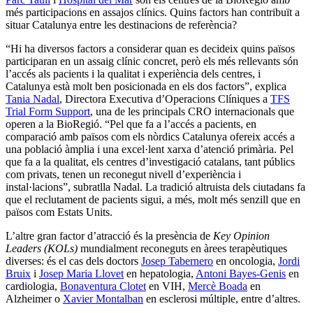
més participacions en assajos clínics. Quins factors han contribuït a
situar Catalunya entre les destinacions de referència?
“Hi ha diversos factors a considerar quan es decideix quins països
participaran en un assaig clínic concret, però els més rellevants són
l’accés als pacients i la qualitat i experiència dels centres, i
Catalunya està molt ben posicionada en els dos factors”, explica
Tania Nadal
, Directora Executiva d’Operacions Clíniques a
TFS
Trial Form Support
, una de les principals CRO internacionals que
operen a la BioRegió. “Pel que fa a l’accés a pacients, en
comparació amb països com els nòrdics Catalunya ofereix accés a
una població àmplia i una excel·lent xarxa d’atenció primària. Pel
que fa a la qualitat, els centres d’investigació catalans, tant públics
com privats, tenen un reconegut nivell d’experiència i
instal·lacions”, subratlla Nadal. La tradició altruista dels ciutadans fa
que el reclutament de pacients sigui, a més, molt més senzill que en
països com Estats Units.
L’altre gran factor d’atracció és la presència de
Key Opinion
Leaders (KOLs)
mundialment reconeguts en àrees terapèutiques
diverses: és el cas dels doctors
Josep Tabernero
en oncologia,
Jordi
Bruix
i
Josep Maria Llovet
en hepatologia,
Antoni Bayes-Genis
en
cardiologia,
Bonaventura Clotet
en VIH,
Mercè Boada
en
Alzheimer o
Xavier Montalban
en esclerosi múltiple, entre d’altres.