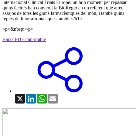
internacional Clinical Trials Europe: un bon moment per repassar
quins factors han convertit la BioRegió en un referent que atreu
assajos de totes les grans farmacèutiques del món, i també quins
reptes de futur afronta aquest àmbit.</h1>
<p>&nbsp;</p>
Baixa PDF imprimible
X
LinkedIn
WhatsApp
Email