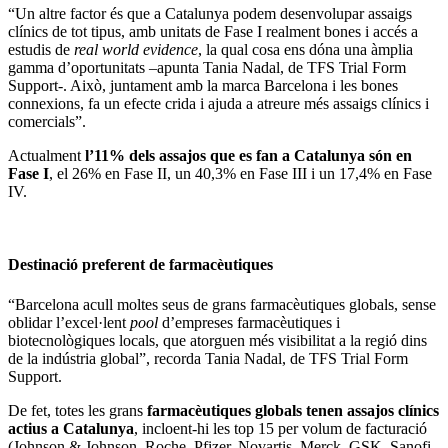
“Un altre factor és que a Catalunya podem desenvolupar assaigs
clínics de tot tipus, amb unitats de Fase I realment bones i accés a
estudis de
real world evidence
, la qual cosa ens dóna una àmplia
gamma d’oportunitats –apunta Tania Nadal, de TFS Trial Form
Support-. Això, juntament amb la marca Barcelona i les bones
connexions, fa un efecte crida i ajuda a atreure més assaigs clínics i
comercials”.
Actualment
l’11% dels assajos que es fan a Catalunya són en
Fase I
, el 26% en Fase II, un 40,3% en Fase III i un 17,4% en Fase
IV.
Destinació preferent de farmacèutiques
“Barcelona acull moltes seus de grans farmacèutiques globals, sense
oblidar l’excel·lent
pool
d’empreses farmacèutiques i
biotecnològiques locals, que atorguen més visibilitat a la regió dins
de la indústria global”, recorda Tania Nadal, de TFS Trial Form
Support.
De fet, totes les grans
farmacèutiques globals tenen assajos clínics
actius a Catalunya
, incloent-hi les top 15 per volum de facturació
(Johnson & Johnson, Roche, Pfizer, Novartis, Merck, GSK, Sanofi,