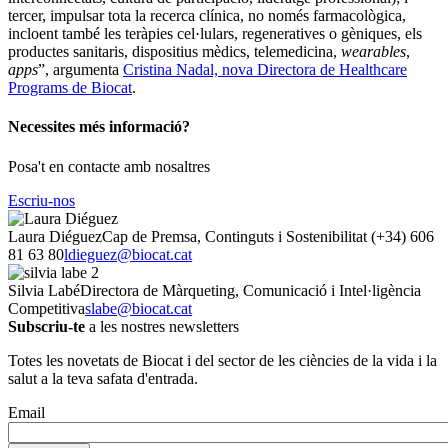
tercer, impulsar tota la recerca clínica, no només farmacològica,
incloent també les teràpies cel·lulars, regeneratives o gèniques, els
productes sanitaris, dispositius mèdics, telemedicina,
wearables
,
apps
”, argumenta
Cristina Nadal, nova Directora de Healthcare
Programs de Biocat
.
Necessites més informació?
Posa't en contacte amb nosaltres
Escriu-nos
Laura Diéguez
Cap de Premsa, Continguts i Sostenibilitat
(+34) 606
81 63 80
ldieguez@biocat.cat
Silvia Labé
Directora de Màrqueting, Comunicació i Intel·ligència
Competitiva
slabe@biocat.cat
Subscriu-te
a les nostres newsletters
Totes les novetats de Biocat i del sector de les ciències de la vida i la
salut a la teva safata d'entrada.
Email