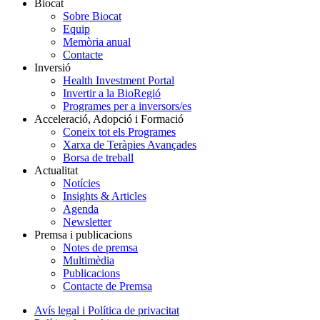
Biocat
Sobre Biocat
Equip
Memòria anual
Contacte
Inversió
Health Investment Portal
Invertir a la BioRegió
Programes per a inversors/es
Acceleració, Adopció i Formació
Coneix tot els Programes
Xarxa de Teràpies Avançades
Borsa de treball
Actualitat
Notícies
Insights & Articles
Agenda
Newsletter
Premsa i publicacions
Notes de premsa
Multimèdia
Publicacions
Contacte de Premsa
Avís legal i Política de privacitat