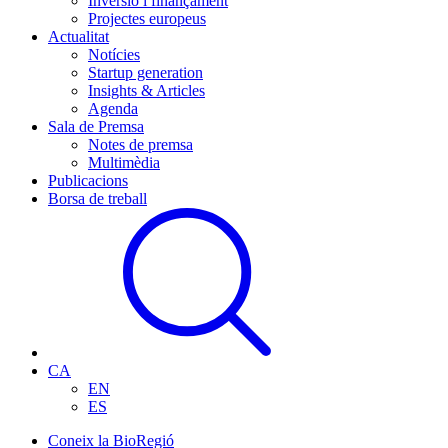
Inversió i finançament
Projectes europeus
Actualitat
Notícies
Startup generation
Insights & Articles
Agenda
Sala de Premsa
Notes de premsa
Multimèdia
Publicacions
Borsa de treball
CA
EN
ES
Coneix la BioRegió