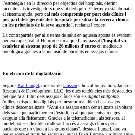
l’estratègia i en la direcció per objectius del hospitals, oferint
incentius als investigadors que s’hi dediquin. El terreny està abonat i
el sistema ajuda, però
cal més compromís per part dels clínics i
per part dels gerents dels hospitals per situar la recerca clínica
en les prioritats de la seva agenda
”, reclama l’expert.
La contrapartida per al sistema de salut en aquesta aposta és evident:
per exemple, Vall d’Hebron estima que l’any passat
l’hospital va
estalviar al sistema prop de 26 milions d’euros
en medicació
oncològica gràcies a la inclusió de pacients en assajos clínics.
En el camí de la digitalització
Segons
Kai Langel
, director de
Janssen
Clinical Innovation, Janssen
Research & Development, LLC, les dues tendències més destacades
pel que fa al futur dels assajos clínics són els
digital endpoints
(utilitzar dispositius digitals per mesurar malalties) i els assajos
clínics descentralitzats: “Avui els assajos estan centralitzats al voltant
dels
sites
que participen en l’estudi, i cal que pacients i metges
estiguin allà físicament. Gràcies a la telemedicina i als sensors, el
model pot ser flexible i millorar l’accés a assaigs clínics per a
pacients que no viuen a les grans ciutats”, destaca Langel, que va
parlar sobre el futur del sector a Cinical Trials Europe. La Innovative