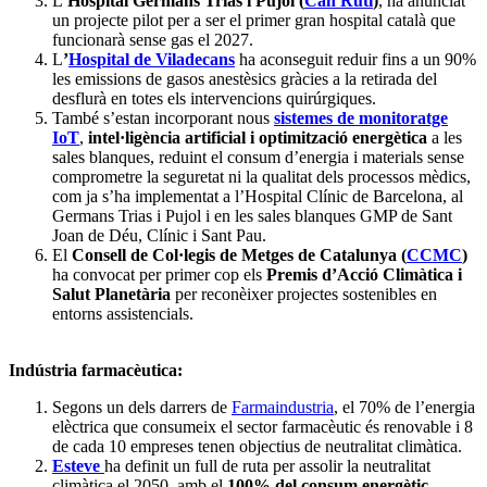
L’
Hospital Germans Trias i Pujol (
Can Ruti
)
, ha anunciat
un projecte pilot per a ser el primer gran hospital català que
funcionarà sense gas el 2027.
L
’
Hospital de Viladecans
ha aconseguit reduir fins a un 90%
les emissions de gasos anestèsics gràcies a la retirada del
desflurà en totes els intervencions quirúrgiques.
També s’estan incorporant nous
sistemes de monitoratge
IoT
,
intel·ligència artificial i optimització energètica
a les
sales blanques, reduint el consum d’energia i materials sense
comprometre la seguretat ni la qualitat dels processos mèdics,
com ja s’ha implementat a l’Hospital Clínic de Barcelona, al
Germans Trias i Pujol i en les sales blanques GMP de Sant
Joan de Déu, Clínic i Sant Pau.
El
Consell de Col·legis de Metges de Catalunya (
CCMC
)
ha convocat per primer cop els
Premis d’Acció Climàtica i
Salut Planetària
per reconèixer projectes sostenibles en
entorns assistencials.
Indústria farmacèutica:
Segons un dels darrers de
Farmaindustria
, el 70% de l’energia
elèctrica que consumeix el sector farmacèutic és renovable i 8
de cada 10 empreses tenen objectius de neutralitat climàtica.
Esteve
ha definit un full de ruta per assolir la neutralitat
climàtica el 2050, amb el
100% del consum energètic