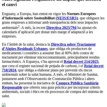
el canvi
Enguany, a Europa, han entrat en vigor les
Normes Europees
d’Informació sobre Sostenibilitat (
NEIS/ESRS
)
, que obliguen les
grans empreses a informar amb transparència dels seus impactes
2
ambientals
. A més, la recent
Directiva 2025/794
ha ajustat els
calendaris d’aplicació per donar més marge d’adaptació a les
empreses.
En l’àmbit de la salut, destaca la
Directiva sobre Tractament
d’Aigües Residuals Urbanes
, que obliga els productors de
medicaments i cosmètics a assumir fins al 80% dels costos de
tractament per eliminar microcontaminants, principalment residus
farmacèutics. A Espanya, s’ha aprovat el
Reial decret 214/2025
,
que crea el registre nacional de petjada de carboni, i el
Reial decret
718/2024
, que obliga a elaborar plans per prevenir els riscos
ambientals sobre la salut humana. A més, el Ministeri de Sanitat,
juntament amb l’Observatorio de Contratación Pública i altres
entitats, ha presentat la iniciativa de
Compra Pública Sanitària
Responsable
que ofereix una guia pràctica per incorporar criteris
ambientals, socials i ètics en els processos de compra del sistema de
salut.