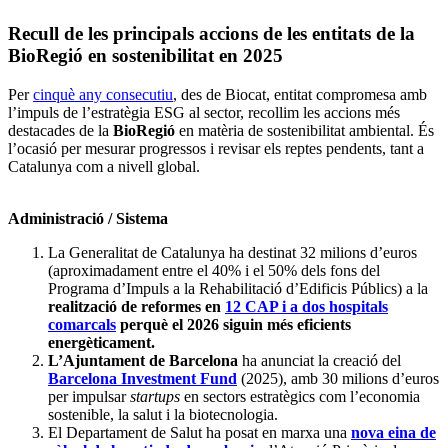
Recull de les principals accions de les entitats de la
BioRegió en sostenibilitat en 2025
Per
cinquè any consecutiu
, des de Biocat, entitat compromesa amb
l’impuls de l’estratègia ESG al sector, recollim les accions més
destacades de la
BioRegió
en matèria de sostenibilitat ambiental. És
l’ocasió per mesurar progressos i revisar els reptes pendents, tant a
Catalunya com a nivell global.
Administració / Sistema
La Generalitat de Catalunya ha destinat 32 milions d’euros
(aproximadament entre el 40% i el 50% dels fons del
Programa d’Impuls a la Rehabilitació d’Edificis Públics) a la
realització de reformes en
12 CAP i a dos hospitals
comarcals
perquè el 2026 siguin més eficients
energèticament.
L’Ajuntament de Barcelona
ha anunciat la creació del
Barcelona Investment Fund
(2025), amb 30 milions d’euros
per impulsar
startups
en sectors estratègics com l’economia
sostenible, la salut i la biotecnologia.
El Departament de Salut ha posat en marxa una
nova eina de