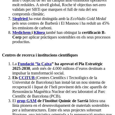
amb l’objectiu de ser un campus amb emissions operatives
molt reduïdes. A nivell global, Roche té objectius net-zero
validats per SBTi que marquen el full de ruta del seu
compromís climàtic.
Siegfried
ha estat distingida amb la
EcoVadis Gold Medal
pels seus centres de Barberà i El Masnou i ha reduït un 45%
les emissions de carboni.
Medichem
i
Klinea
també han obtingut la
certificació B-
Corp
per aplicar pràctiques sostenibles en els seus processos
productius.
Centres de recerca i institucions científiques
La
Fundació ”la Caixa
” ha aprovat el Pla Estratègic
2025-2030
, amb més de 4.000 milions d’euros destinats a
impulsar la transformació social.
Els
CCiTUB
(Centres Científics i Tecnològics de la
Universitat de Barcelona) han instal·lat un nou sistema de
recuperació i liquat de l’heli provinent dels cinc aparells de
Ressonància Magnètica Nuclear del seu laboratori al Parc
Científic de Barcelona (PCB).
El
grup GAM
de l’Institut Químic de Sarrià
lidera una
línia pionera en el desenvolupament de materials sostenibles
per a infraestructures. Entre els seus projectes sobresurt
Biostone, una iniciativa orientada a la regeneració marina que