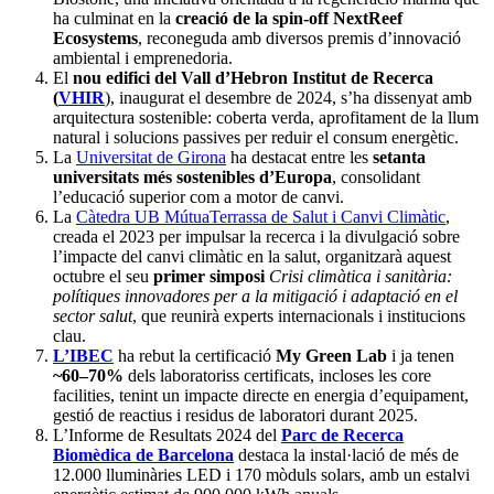
ha culminat en la
creació de la spin-off NextReef
Ecosystems
, reconeguda amb diversos premis d’innovació
ambiental i emprenedoria.
El
nou edifici del Vall d’Hebron Institut de Recerca
(
VHIR
), inaugurat el desembre de 2024, s’ha dissenyat amb
arquitectura sostenible: coberta verda, aprofitament de la llum
natural i solucions passives per reduir el consum energètic.
La
Universitat de Girona
ha destacat entre les
setanta
universitats més sostenibles d’Europa
, consolidant
l’educació superior com a motor de canvi.
La
Càtedra UB MútuaTerrassa de Salut i Canvi Climàtic
,
creada el 2023 per impulsar la recerca i la divulgació sobre
l’impacte del canvi climàtic en la salut, organitzarà aquest
octubre el seu
primer simposi
Crisi climàtica i sanitària:
polítiques innovadores per a la mitigació i adaptació en el
sector salut
, que reunirà experts internacionals i institucions
clau.
L’IBEC
ha rebut la certificació
My Green Lab
i ja tenen
~60–70%
dels laboratoriss certificats, incloses les core
facilities, tenint un impacte directe en energia d’equipament,
gestió de reactius i residus de laboratori durant 2025.
L’Informe de Resultats 2024 del
Parc de Recerca
Biomèdica de Barcelona
destaca la instal·lació de més de
12.000 lluminàries LED i 170 mòduls solars, amb un estalvi