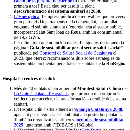
càlcul de la petjada de carboni
a l’Atenció Primària, la
primera a tot l’Estat, clau per assolir la plena
descarbonització del sistema sanitari al 2050
.
L’Energètica
, l’empresa pública de renovables que proveeix
gran part dels Departaments de la Generalitat, ha ampliat
enguany el subministrament d’energia neta al sector públic,
incorporant Salut Sant Joan de Reus, amb un consum anual
de 19,2 GWh.
Per últim, tot i que no inclou dades d’enguany, destaquem la
pàgina
“Guia de sostenibilitat per al sector salut i social”
publicada pel
Consorci de Salut i Social de Catalunya
el
2023, que ofereix recomanacions útils sobre estratègies de
sostenibilitat ambiental per a totes les entitats de la
BioRegió.
Hospitals i centres de salut:
Més de 40 entitats s’han adherit al
Manifest Salut i Clima
de
La Unió Catalana d’Hospitals
, que promou un compromís
col·lectiu per accelerar la transformació sostenible del sistema
sanitari.
L’Hospital Clínic s’ha adherit a
l’
Aliança Catalunya 2030
,
apostant per integrar la sostenibilitat a la gestió hospitalària.
També ha organitzat les primeres
jornades de sostenibilitat
2025
juntament amb l’IDIBAPS i ISGlobal.