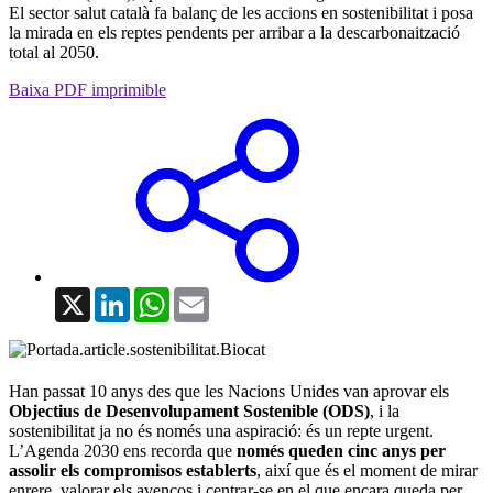
El sector salut català fa balanç de les accions en sostenibilitat i posa
la mirada en els reptes pendents per arribar a la descarbonaització
total al 2050.
Baixa PDF imprimible
X
LinkedIn
WhatsApp
Email
Han passat 10 anys des que les Nacions Unides van aprovar els
Objectius de Desenvolupament Sostenible (ODS)
, i la
sostenibilitat ja no és només una aspiració: és un repte urgent.
L’Agenda 2030 ens recorda que
només queden cinc anys per
assolir els compromisos establerts
, així que és el moment de mirar
enrere, valorar els avenços i centrar-se en el que encara queda per