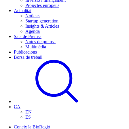
Inversió i finançament
Projectes europeus
Actualitat
Notícies
Startup generation
Insights & Articles
Agenda
Sala de Premsa
Notes de premsa
Multimèdia
Publicacions
Borsa de treball
CA
EN
ES
Coneix la BioRegió