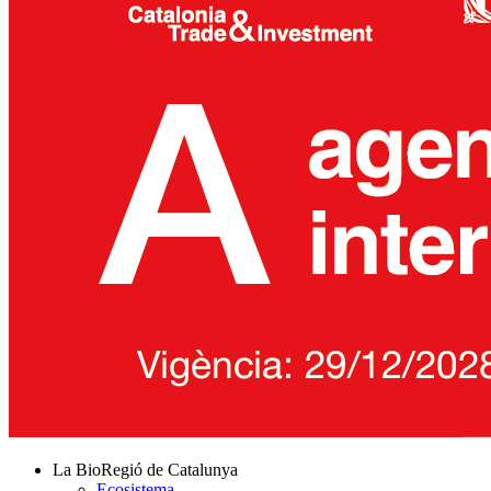
La BioRegió de Catalunya
Ecosistema