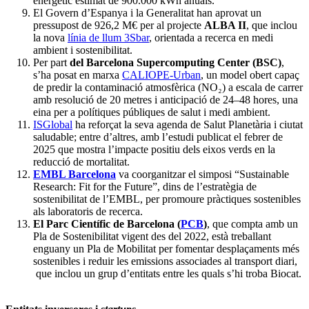
energètic estimat de 900.000 kWh anuals.
El Govern d’Espanya i la Generalitat han aprovat un
pressupost de 926,2 M€ per al projecte
ALBA II
, que inclou
la nova
línia de llum 3Sbar
, orientada a recerca en medi
ambient i sostenibilitat.
Per part
del Barcelona Supercomputing Center (BSC)
,
s’ha posat en marxa
CALIOPE-Urban
, un model obert capaç
de predir la contaminació atmosfèrica (NO₂) a escala de carrer
amb resolució de 20 metres i anticipació de 24–48 hores, una
eina per a polítiques públiques de salut i medi ambient.
ISGlobal
ha reforçat la seva agenda de Salut Planetària i ciutat
saludable; entre d’altres, amb l’estudi publicat el febrer de
2025 que mostra l’impacte positiu dels eixos verds en la
reducció de mortalitat.
EMBL Barcelona
va coorganitzar el simposi “Sustainable
Research: Fit for the Future”, dins de l’estratègia de
sostenibilitat de l’EMBL, per promoure pràctiques sostenibles
als laboratoris de recerca.
El Parc Científic de Barcelona (
PCB
)
, que compta amb un
Pla de Sostenibilitat vigent des del 2022, està treballant
enguany un Pla de Mobilitat per fomentar desplaçaments més
sostenibles i reduir les emissions associades al transport diari,
que inclou un grup d’entitats entre les quals s’hi troba Biocat.