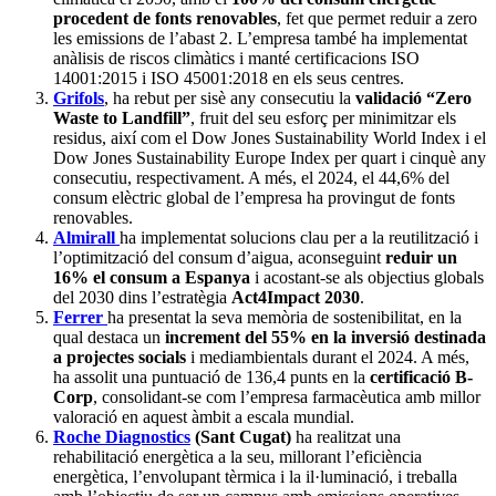
procedent de fonts renovables
, fet que permet reduir a zero
les emissions de l’abast 2. L’empresa també ha implementat
anàlisis de riscos climàtics i manté certificacions ISO
14001:2015 i ISO 45001:2018 en els seus centres.
Grifols
, ha rebut per sisè any consecutiu la
validació “Zero
Waste to Landfill”
, fruit del seu esforç per minimitzar els
residus, així com el Dow Jones Sustainability World Index i el
Dow Jones Sustainability Europe Index per quart i cinquè any
consecutiu, respectivament. A més, el 2024, el 44,6% del
consum elèctric global de l’empresa ha provingut de fonts
renovables.
Almirall
ha implementat solucions clau per a la reutilització i
l’optimització del consum d’aigua, aconseguint
reduir un
16% el consum a Espanya
i acostant-se als objectius globals
del 2030 dins l’estratègia
Act4Impact 2030
.
Ferrer
ha presentat la seva memòria de sostenibilitat, en la
qual destaca un
increment del 55% en la inversió destinada
a projectes socials
i mediambientals durant el 2024. A més,
ha assolit una puntuació de 136,4 punts en la
certificació B-
Corp
, consolidant-se com l’empresa farmacèutica amb millor
valoració en aquest àmbit a escala mundial.
Roche Diagnostics
(Sant Cugat)
ha realitzat una
rehabilitació energètica a la seu, millorant l’eficiència
energètica, l’envolupant tèrmica i la il·luminació, i treballa