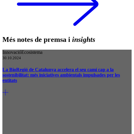
Més notes de premsa i
insights
Innovació
Ecosistema
30.10.2024
La BioRegió de Catalunya accelera el seu camí cap a la
sostenibilitat: més iniciatives ambientals impulsades per les
entitats