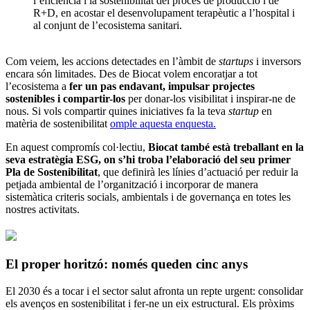
l’eficiència i la sostenibilitat del procés de producció i de
R+D, en acostar el desenvolupament terapèutic a l’hospital i
al conjunt de l’ecosistema sanitari.
Com veiem, les accions detectades en l’àmbit de
startups
i inversors
encara són limitades. Des de Biocat volem encoratjar a tot
l’ecosistema a
fer un pas endavant, impulsar projectes
sostenibles i compartir-los
per donar-los visibilitat i inspirar-ne de
nous. Si vols compartir quines iniciatives fa la teva
startup
en
matèria de sostenibilitat
omple aquesta enquesta.
En aquest compromís col·lectiu,
Biocat també està treballant en la
seva estratègia ESG, on s’hi troba l’elaboració del seu primer
Pla de Sostenibilitat
, que definirà les línies d’actuació per reduir la
petjada ambiental de l’organització i incorporar de manera
sistemàtica criteris socials, ambientals i de governança en totes les
nostres activitats.
El proper horitzó: només queden cinc anys
El 2030 és a tocar i el sector salut afronta un repte urgent: consolidar
els avenços en sostenibilitat i fer-ne un eix estructural. Els pròxims