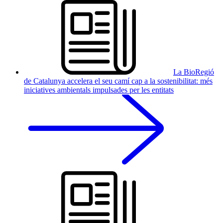
La BioRegió
de Catalunya accelera el seu camí cap a la sostenibilitat: més
iniciatives ambientals impulsades per les entitats