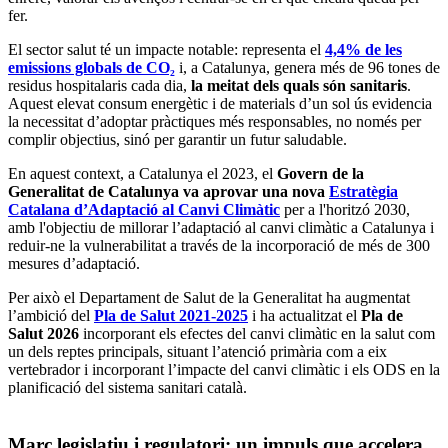
fer.
El sector salut té un impacte notable: representa el
4,4% de les
emissions globals de CO₂
i, a Catalunya, genera més de 96 tones de
residus hospitalaris cada dia,
la meitat dels quals són sanitaris
.
Aquest elevat consum energètic i de materials d’un sol ús evidencia
la necessitat d’adoptar pràctiques més responsables, no només per
complir objectius, sinó per garantir un futur saludable.
En aquest context, a Catalunya el 2023, el
Govern de la
Generalitat de Catalunya va aprovar una nova
Estratègia
Catalana d’Adaptació al Canvi Climàtic
per a l'horitzó 2030,
amb l'objectiu de millorar l’adaptació al canvi climàtic a Catalunya i
reduir-ne la vulnerabilitat a través de la incorporació de més de 300
mesures d’adaptació.
Per això el Departament de Salut de la Generalitat ha augmentat
l’ambició del
Pla de Salut 2021-2025
i ha actualitzat el
Pla de
Salut 2026
incorporant els efectes del canvi climàtic en la salut com
un dels reptes principals, situant l’atenció primària com a eix
vertebrador i incorporant l’impacte del canvi climàtic i els ODS en la
planificació del sistema sanitari català.
Marc legislatiu i regulatori: un impuls que accelera