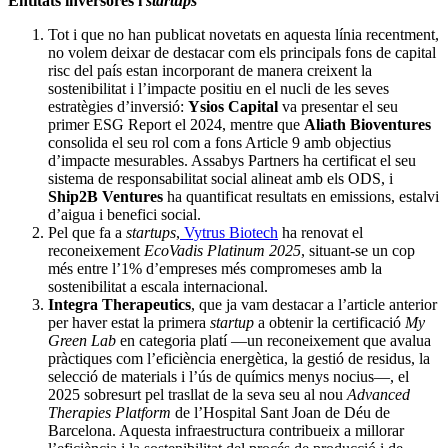
Entitats inversores i
startups
Tot i que no han publicat novetats en aquesta línia recentment,
no volem deixar de destacar com els principals fons de capital
risc del país estan incorporant de manera creixent la
sostenibilitat i l’impacte positiu en el nucli de les seves
estratègies d’inversió:
Ysios Capital
va presentar el seu
primer ESG Report el 2024, mentre que
Aliath Bioventures
consolida el seu rol com a fons Article 9 amb objectius
d’impacte mesurables. Assabys Partners ha certificat el seu
sistema de responsabilitat social alineat amb els ODS, i
Ship2B Ventures
ha quantificat resultats en emissions, estalvi
d’aigua i benefici social.
Pel que fa a
startups
,
Vytrus Biotech
ha renovat el
reconeixement
EcoVadis Platinum 2025
, situant-se un cop
més entre l’1% d’empreses més compromeses amb la
sostenibilitat a escala internacional.
Integra Therapeutics
, que ja vam destacar a l’article anterior
per haver estat la primera
startup
a obtenir la certificació
My
Green Lab
en categoria platí —un reconeixement que avalua
pràctiques com l’eficiència energètica, la gestió de residus, la
selecció de materials i l’ús de químics menys nocius—, el
2025 sobresurt pel trasllat de la seva seu al nou
Advanced
Therapies Platform
de l’Hospital Sant Joan de Déu de
Barcelona. Aquesta infraestructura contribueix a millorar