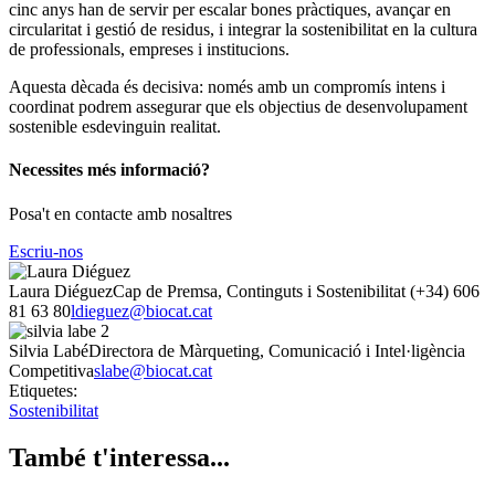
cinc anys han de servir per escalar bones pràctiques, avançar en
circularitat i gestió de residus, i integrar la sostenibilitat en la cultura
de professionals, empreses i institucions.
Aquesta dècada és decisiva: només amb un compromís intens i
coordinat podrem assegurar que els objectius de desenvolupament
sostenible esdevinguin realitat.
Necessites més informació?
Posa't en contacte amb nosaltres
Escriu-nos
Laura Diéguez
Cap de Premsa, Continguts i Sostenibilitat
(+34) 606
81 63 80
ldieguez@biocat.cat
Silvia Labé
Directora de Màrqueting, Comunicació i Intel·ligència
Competitiva
slabe@biocat.cat
Etiquetes:
Sostenibilitat
També t'interessa...